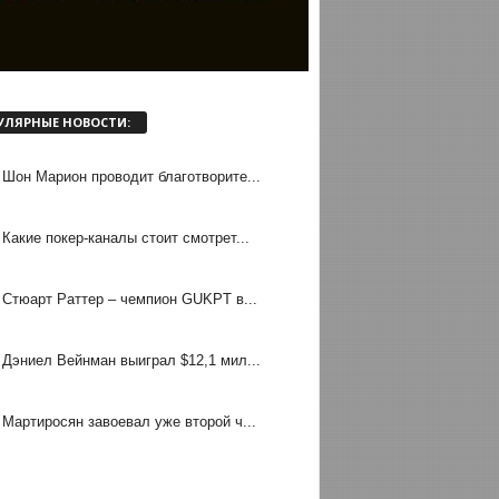
УЛЯРНЫЕ НОВОСТИ:
Шон Марион проводит благотворите...
Какие покер-каналы стоит смотрет...
Стюарт Раттер – чемпион GUKPT в...
Дэниел Вейнман выиграл $12,1 мил...
Мартиросян завоевал уже второй ч...