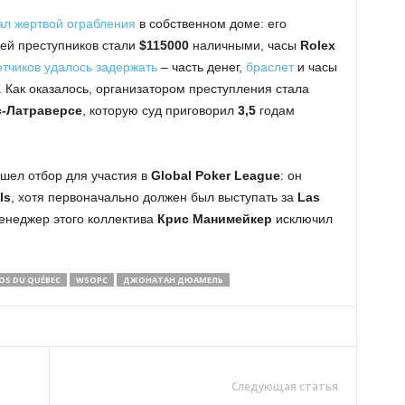
ал жертвой ограбления
в собственном доме: его
чей преступников стали
$115000
наличными, часы
Rolex
тчиков удалось задержать
– часть денег,
браслет
и часы
Как оказалось, организатором преступления стала
с-Латраверсе
, которую суд приговорил
3,5
годам
шел отбор для участия в
Global Poker League
: он
ls
, хотя первоначально должен был выступать за
Las
енеджер этого коллектива
Крис Манимейкер
исключил
NOS DU QUÉBEC
WSOPC
ДЖОНАТАН ДЮАМЕЛЬ
Следующая статья