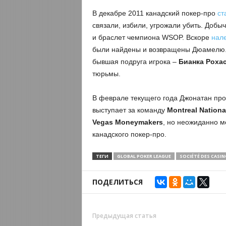
В декабре 2011 канадский покер-про
ст
связали, избили, угрожали убить. Добы
и браслет чемпиона WSOP. Вскоре
нале
были найдены и возвращены Дюамелю. 
бывшая подруга игрока –
Бианка Роха
тюрьмы.
В феврале текущего года Джонатан про
выступает за команду
Montreal Nationa
Vegas Moneymakers
, но неожиданно м
канадского покер-про.
ТЕГИ
GLOBAL POKER LEAGUE
SOCIÉTÉ DES CASI
ПОДЕЛИТЬСЯ
Предыдущая статья