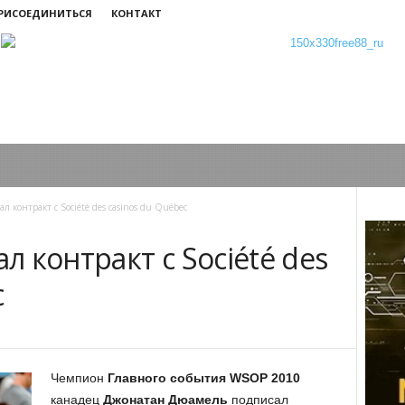
ПРИСОЕДИНИТЬСЯ
КОНТАКТ
 контракт с Société des casinos du Québec
 контракт с Société des
c
Чемпион
Главного события WSOP 2010
канадец
Джонатан Дюамель
подписал