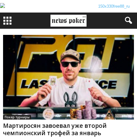
Покер турниры
Мартиросян завоевал уже второй
чемпионский трофей за январь