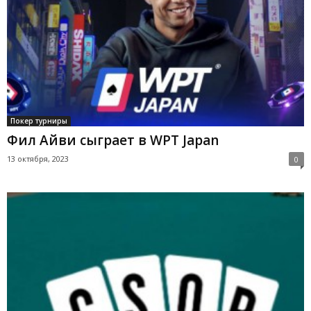
Покер турниры
Фил Айви сыграет в WPT Japan
13 октября, 2023
0