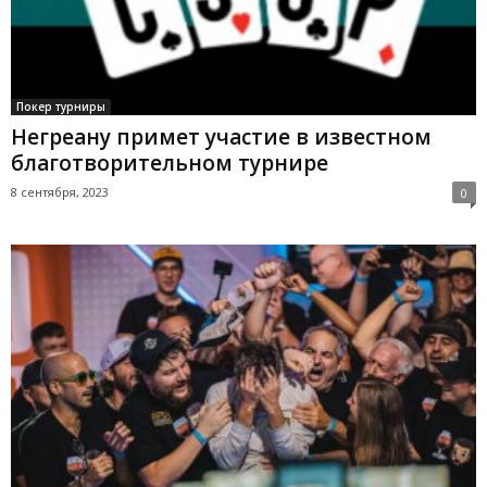
Покер турниры
Негреану примет участие в известном
благотворительном турнире
8 сентября, 2023
0