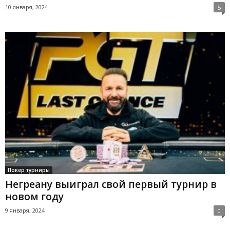
10 января, 2024
5
Покер турниры
Негреану выиграл свой первый турнир в
новом году
9 января, 2024
0