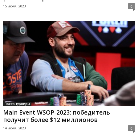
15 июля, 2023
0
Покер турниры
Main Event WSOP-2023: победитель
получит более $12 миллионов
14 июля, 2023
0