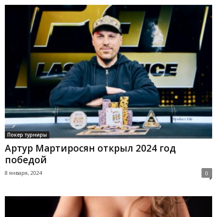
Покер турниры
Артур Мартиросян открыл 2024 год
победой
8 января, 2024
0