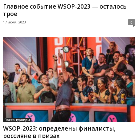
Главное событие WSOP-2023 — осталось
трое
17 июля, 2023
0
Покер турниры
WSOP-2023: определены финалисты,
россияне в призах