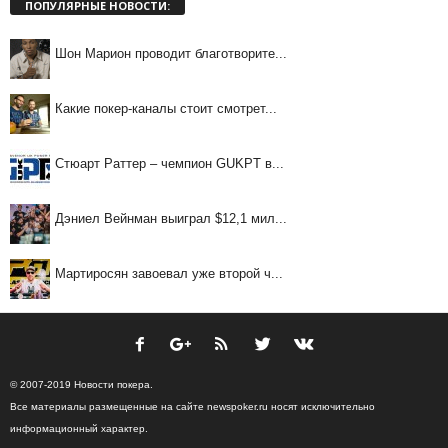
ПОПУЛЯРНЫЕ НОВОСТИ:
Шон Марион проводит благотворите...
Какие покер-каналы стоит смотрет...
Стюарт Раттер – чемпион GUKPT в...
Дэниел Вейнман выиграл $12,1 мил...
Мартиросян завоевал уже второй ч...
© 2007-2019 Новости покера.
Все материалы размещенные на сайте newspoker.ru носят исключительно
информационный характер.