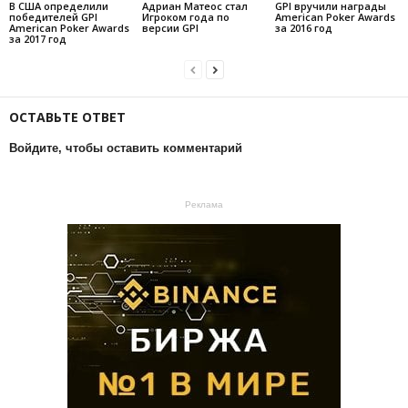
В США определили
Адриан Матеос стал
GPI вручили награды
победителей GPI
Игроком года по
American Poker Awards
American Poker Awards
версии GPI
за 2016 год
за 2017 год
ОСТАВЬТЕ ОТВЕТ
Войдите, чтобы оставить комментарий
Реклама