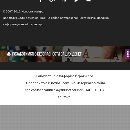
© 2007-2019 Новости покера.
Все материалы размещенные на сайте newspoker.ru носят исключительно
информационный характер.
Работает на платформе Игроки.pro.
Перепечатка и использование материалов сайта,
без согласования с администрацией, ЗАПРЕЩЕНА!
Контакт