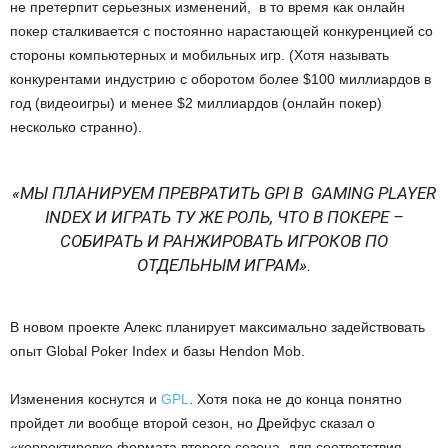
не претерпит серьезных изменений, в то время как онлайн
покер сталкивается с постоянно нарастающей конкуренцией со
стороны компьютерных и мобильных игр. (Хотя называть
конкурентами индустрию с оборотом более $100 миллиардов в
год (видеоигры) и менее $2 миллиардов (онлайн покер)
несколько странно).
«МЫ ПЛАНИРУЕМ ПРЕВРАТИТЬ GPI В GAMING PLAYER
INDEX И ИГРАТЬ ТУ ЖЕ РОЛЬ, ЧТО В ПОКЕРЕ –
СОБИРАТЬ И РАНЖИРОВАТЬ ИГРОКОВ ПО
ОТДЕЛЬНЫМ ИГРАМ».
В новом проекте Алекс планирует максимально задействовать
опыт Global Poker Index и базы Hendon Mob.
Изменения коснутся и
GPL
. Хотя пока не до конца понятно
пройдет ли вообще второй сезон, но Дрейфус сказал о
«корректировке формата второго сезона, для соответствия