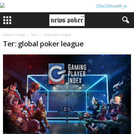
Новости покера
Теги
Global poker league
Тег: global poker league