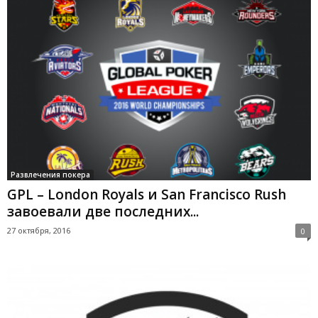
Развлечения покера
GPL – London Royals и San Francisco Rush
завоевали две последних...
27 октября, 2016
0