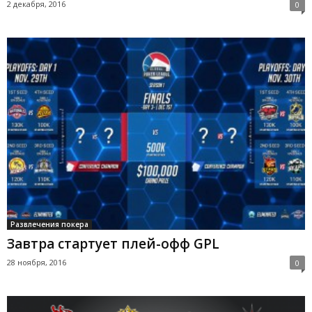
2 декабря, 2016
0
Развлечения покера
Завтра стартует плей-офф GPL
28 ноября, 2016
0