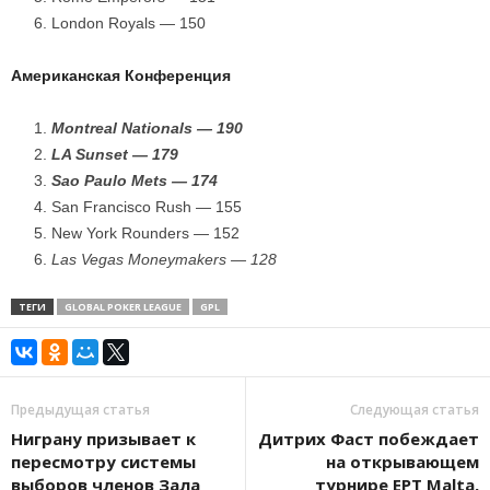
London Royals — 150
Американская Конференция
Montreal Nationals — 190
LA Sunset — 179
Sao Paulo Mets — 174
San Francisco Rush — 155
New York Rounders — 152
Las Vegas Moneymakers — 128
ТЕГИ
GLOBAL POKER LEAGUE
GPL
Предыдущая статья
Следующая статья
Ниграну призывает к
Дитрих Фаст побеждает
пересмотру системы
на открывающем
выборов членов Зала
турнире EPT Malta,