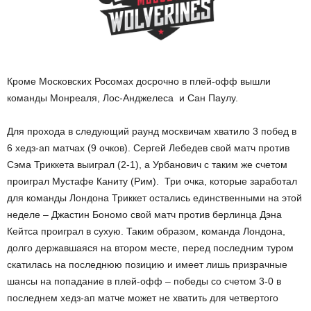
Кроме Московских Росомах досрочно в плей-офф вышли
команды Монреаля, Лос-Анджелеса и Сан Паулу.
Для прохода в следующий раунд москвичам хватило 3 побед в
6 хедз-ап матчах (9 очков). Сергей Лебедев свой матч против
Сэма Триккета выиграл (2-1), а Урбанович с таким же счетом
проиграл Мустафе Каниту (Рим). Три очка, которые заработал
для команды Лондона Триккет остались единственными на этой
неделе – Джастин Бономо свой матч против берлинца Дэна
Кейтса проиграл в сухую. Таким образом, команда Лондона,
долго державшаяся на втором месте, перед последним туром
скатилась на последнюю позицию и имеет лишь призрачные
шансы на попадание в плей-офф – победы со счетом 3-0 в
последнем хедз-ап матче может не хватить для четвертого