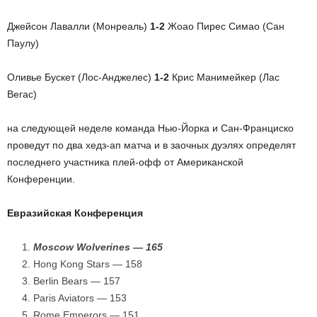
Джейсон Лавалли (Монреаль)
1-2
Жоао Пирес Симао (Сан
Паулу)
Оливье Бускет (Лос-Анджелес)
1-2
Крис Манимейкер (Лас
Вегас)
на следующей неделе команда Нью-Йорка и Сан-Франциско
проведут по два хедз-ап матча и в заочных дуэлях определят
последнего участника плей-офф от Американской
Конференции.
Евразийская Конференция
Moscow Wolverines — 165
Hong Kong Stars — 158
Berlin Bears — 157
Paris Aviators — 153
Rome Emperors — 151