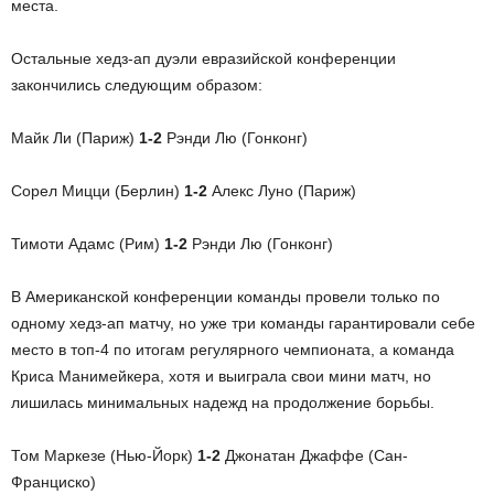
места.
Остальные хедз-ап дуэли евразийской конференции
закончились следующим образом:
Майк Ли (Париж)
1-2
Рэнди Лю (Гонконг)
Сорел Мицци (Берлин)
1-2
Алекс Луно (Париж)
Тимоти Адамс (Рим)
1-2
Рэнди Лю (Гонконг)
В Американской конференции команды провели только по
одному хедз-ап матчу, но уже три команды гарантировали себе
место в топ-4 по итогам регулярного чемпионата, а команда
Криса Манимейкера, хотя и выиграла свои мини матч, но
лишилась минимальных надежд на продолжение борьбы.
Том Маркезе (Нью-Йорк)
1-2
Джонатан Джаффе (Сан-
Франциско)