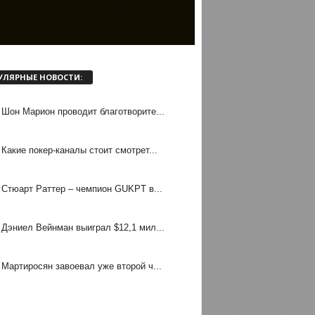
УЛЯРНЫЕ НОВОСТИ:
Шон Марион проводит благотворите...
Какие покер-каналы стоит смотрет...
Стюарт Раттер – чемпион GUKPT в...
Дэниел Вейнман выиграл $12,1 мил...
Мартиросян завоевал уже второй ч...