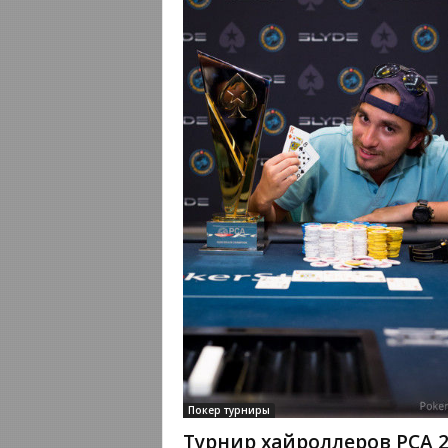
Покер турниры
Турнир хайроллеров РСА 