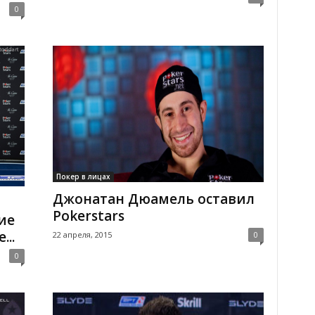
0
Покер в лицах
Джонатан Дюамель оставил
Pokerstars
ие
..
22 апреля, 2015
0
0