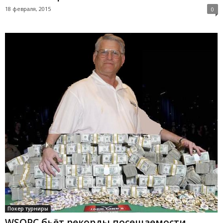
18 февраля, 2015
0
Покер турниры
WSOPC бьёт рекорды посещаемости