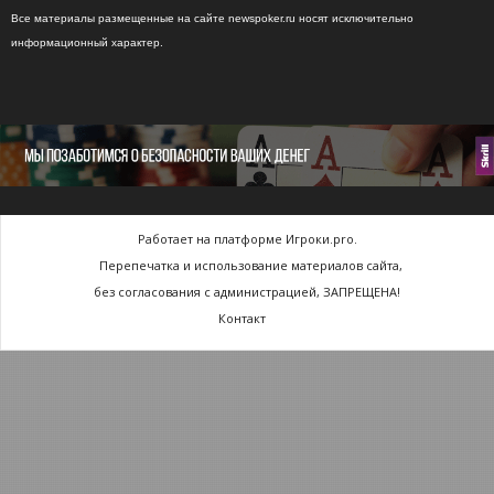
Все материалы размещенные на сайте newspoker.ru носят исключительно
информационный характер.
Работает на платформе Игроки.pro.
Перепечатка и использование материалов сайта,
без согласования с администрацией, ЗАПРЕЩЕНА!
Контакт