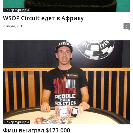
Покер турниры
WSOP Circuit едет в Африку
2 марта, 2015
0
Покер турниры
Фиш выиграл $173 000