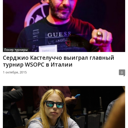
Покер турниры
Серджио Кастелуччо выиграл главный
турнир WSOPC в Италии
1 октября, 2015
0