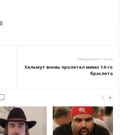
1
Следующая статья
т
Хельмут вновь пролетел мимо 14-го
браслета