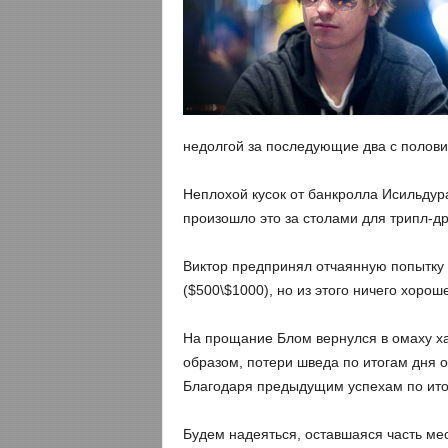
недолгой за последующие два с полови
Неплохой кусок от банкролла Исильдура
произошло это за столами для трипл-др
Виктор предпринял отчаянную попытку о
($500\$1000), но из этого ничего хорош
На прощание Блом вернулся в омаху ха
образом, потери шведа по итогам дня о
Благодаря предыдущим успехам по ито
Будем надеяться, оставшаяся часть ме