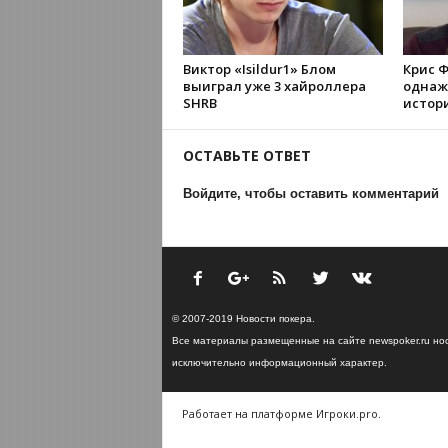
Виктор «Isildur1» Блом
Крис 
выиграл уже 3 хайроллера
однаж
SHRB
историю
ОСТАВЬТЕ ОТВЕТ
Войдите, чтобы оставить комментарий
© 2007-2019 Новости покера.
Все материалы размещенные на сайте newspoker.ru но
исключительно информационный характер.
Работает на платформе Игроки.pro.