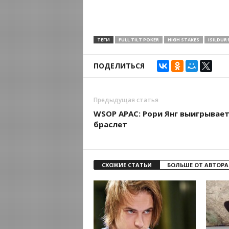
ТЕГИ
FULL TILT POKER
HIGH STAKES
ISILDUR
ПОДЕЛИТЬСЯ
Предыдущая статья
WSOP APAC: Рори Янг выигрывае
браслет
СХОЖИЕ СТАТЬИ
БОЛЬШЕ ОТ АВТОРА