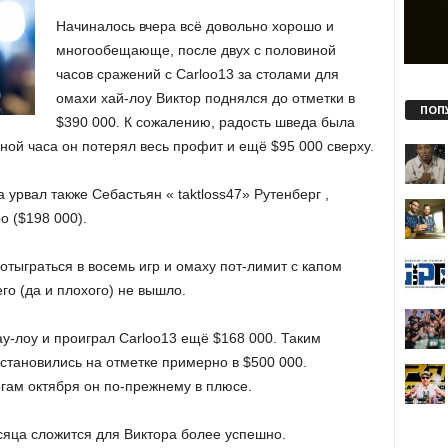
Начиналось вчера всё довольно хорошо и
многообещающе, после двух с половиной
часов сражений с Carloo13 за столами для
омахи хай-лоу Виктор поднялся до отметки в
ПОП
$390 000. К сожалению, радость шведа была
ной часа он потерял весь профит и ещё $95 000 сверху.
 урвал также Себастьян « taktloss47» Рутенберг ,
о ($198 000).
тыграться в восемь игр и омаху пот-лимит с капом
его (да и плохого) не вышло.
у-лоу и проиграл Carloo13 ещё $168 000. Таким
становились на отметке примерно в $500 000.
гам октября он по-прежнему в плюсе.
сяца сложится для Виктора более успешно.