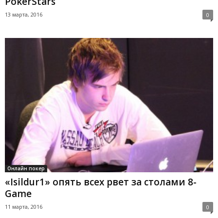
PokerStars
13 марта, 2016
0
Онлайн покер
«Isildur1» опять всех рвет за столами 8-
Game
11 марта, 2016
0