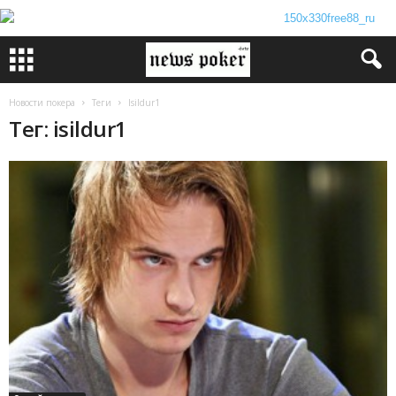
Новости покера
Теги
Isildur1
Тег: isildur1