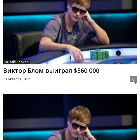
Онлайн покер
Виктор Блом выиграл $560 000
13 октября, 2015
0