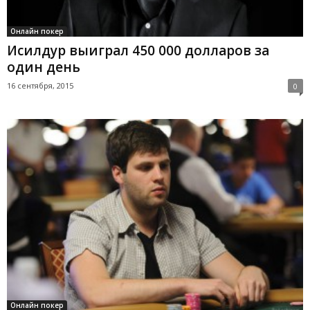
Онлайн покер
Исилдур выиграл 450 000 долларов за
один день
16 сентября, 2015
0
Онлайн покер