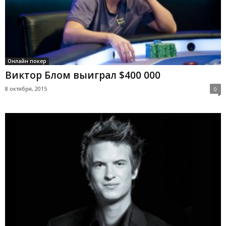
Онлайн покер
Виктор Блом выиграл $400 000
8 октября, 2015
0