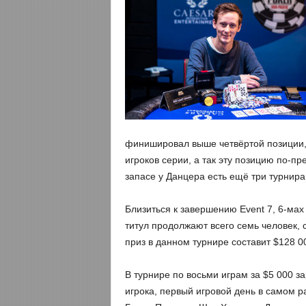
финишировал выше четвёртой позиции, 
игроков серии, а так эту позицию по-
запасе у Данцера есть ещё три турнира 
Близиться к завершению Event 7, 6-мах
титул продолжают всего семь человек, 
приз в данном турнире составит $128 00
В турнире по восьми играм за $5 000 з
игрока, первый игровой день в самом р