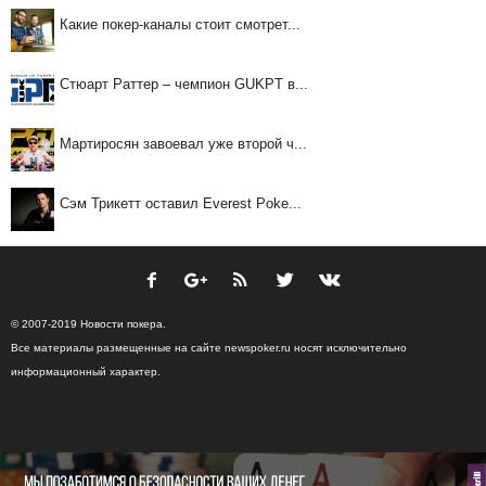
Какие покер-каналы стоит смотрет...
Стюарт Раттер – чемпион GUKPT в...
Мартиросян завоевал уже второй ч...
Сэм Трикетт оставил Everest Poke...
© 2007-2019 Новости покера.
Все материалы размещенные на сайте newspoker.ru носят исключительно
информационный характер.