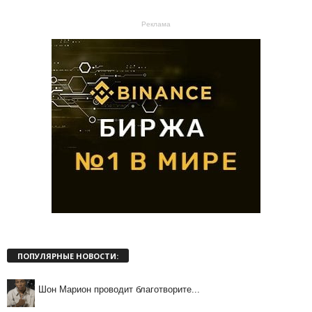
Реклама
ПОПУЛЯРНЫЕ НОВОСТИ:
Шон Марион проводит благотворите...