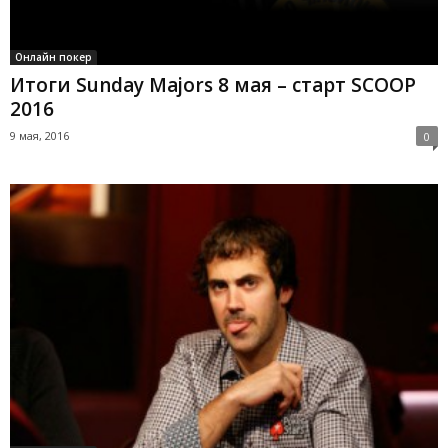
Онлайн покер
Итоги Sunday Majors 8 мая – старт SCOOP
2016
9 мая, 2016
0