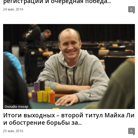
регистраций и очередная победа...
24 мая, 2016
0
Онлайн покер
Итоги выходных – второй титул Майка Ли
и обострение борьбы за...
23 мая, 2016
0