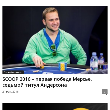
Онлайн покер
SCOOP 2016 – первая победа Мерсье,
седьмой титул Андерсона
21 мая, 2016
0