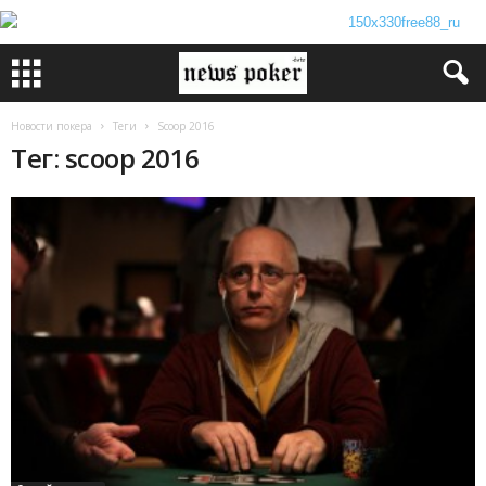
Новости покера
Теги
Scoop 2016
Тег: scoop 2016