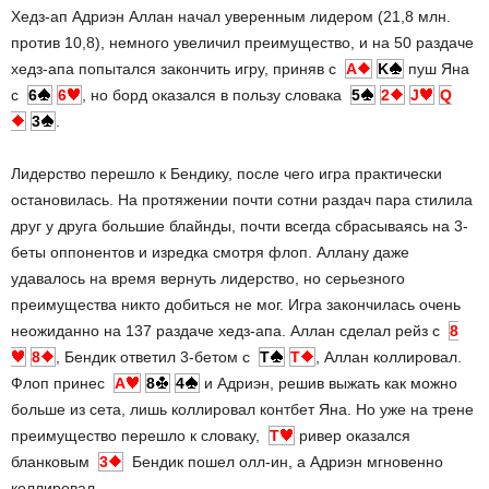
Хедз-ап Адриэн Аллан начал уверенным лидером (21,8 млн.
против 10,8), немного увеличил преимущество, и на 50 раздаче
хедз-апа попытался закончить игру, приняв с
A
K
пуш Яна
с
6
6
, но борд оказался в пользу словака
5
2
J
Q
3
.
Лидерство перешло к Бендику, после чего игра практически
остановилась. На протяжении почти сотни раздач пара стилила
друг у друга большие блайнды, почти всегда сбрасываясь на 3-
беты оппонентов и изредка смотря флоп. Аллану даже
удавалось на время вернуть лидерство, но серьезного
преимущества никто добиться не мог. Игра закончилась очень
неожиданно на 137 раздаче хедз-апа. Аллан сделал рейз с
8
8
, Бендик ответил 3-бетом с
T
T
, Аллан коллировал.
Флоп принес
A
8
4
и Адриэн, решив выжать как можно
больше из сета, лишь коллировал контбет Яна. Но уже на трене
преимущество перешло к словаку,
T
ривер оказался
бланковым
3
Бендик пошел олл-ин, а Адриэн мгновенно
коллировал.