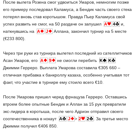
После вылета Розена смог удвоиться Умаров, немногим позже
его примеру последовал Каламуса, а Бендик часть своего стека
потерял вновь став коротышом. Правда Пьер Каламуса свой
успех развить не смог, на 50 раздаче он запушил
A
4
и,
наткнувшись на
A
J
Аллана, закончил турнир на 5 месте
(€233 800).
Через три руки из турнира вылетел последний из сателлитчиков
Асан Умаров, его
A
9
не смогли перебить
K
K
Джимми Герреро. Выплата Умарова составила €305 660 –
отличная прибавка к банкроллу казаха, особенно учитывая тот
факт, что участие в турнире ему стоило всего €10.
После Умарова пришел черед фрнацуза Герреро. Оставшись
втроем более опытные Бендик и Аллан за 15 рук превратили
экс-лидера в коротыша, после чего Адриэн отправил своего
соотечественника в нокаут
A
J
>
2
2
. За третье место
Джимми получил €406 850.