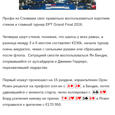
Профи из Словакии смог правильно воспользоваться коротким
стеком и главный турнир EPT Grand Final 2016.
Четверка шорт-стеков, понимая, что шансы у всех равны, а
разница между 3 и 6 местом составляет €230k, начала турнир
очень аккуратно, чекая с сильными руками или сбрасывая
после флопа. Ситуацией смогли воспользоваться Ян Бендик,
оторвавшийся от аутсайдеров и Джимми Герреро,
перехвативший лидерство.
Первый нокаут произошел на 15 раздаче, израильтянин Орэн
Розен решился на префлоп олл-ин с
A
J
, а Бендик, почти
удвоившийся с момента старта, легко коллировал с
A
K
.
Борд усиления никому не принес
T
2
3
3
6
и Розен
отправился к зрителям с €170 950.