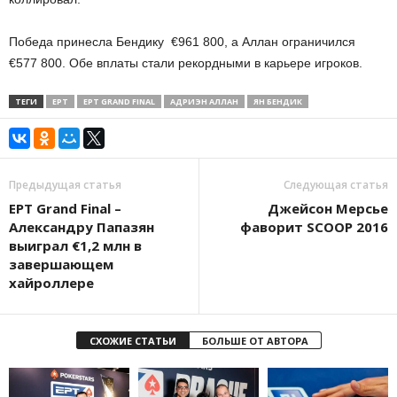
Победа принесла Бендику €961 800, а Аллан ограничился
€577 800. Обе вплаты стали рекордными в карьере игроков.
ТЕГИ
EPT
EPT GRAND FINAL
АДРИЭН АЛЛАН
ЯН БЕНДИК
Предыдущая статья
Следующая статья
EPT Grand Final –
Джейсон Мерсье
Александру Папазян
фаворит SCOOP 2016
выиграл €1,2 млн в
завершающем
хайроллере
СХОЖИЕ СТАТЬИ
БОЛЬШЕ ОТ АВТОРА