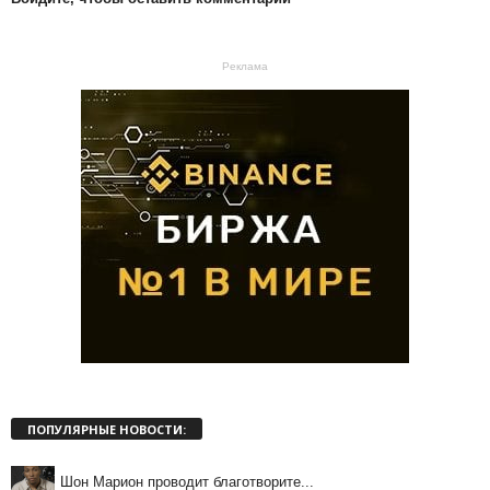
Реклама
ПОПУЛЯРНЫЕ НОВОСТИ:
Шон Марион проводит благотворите...