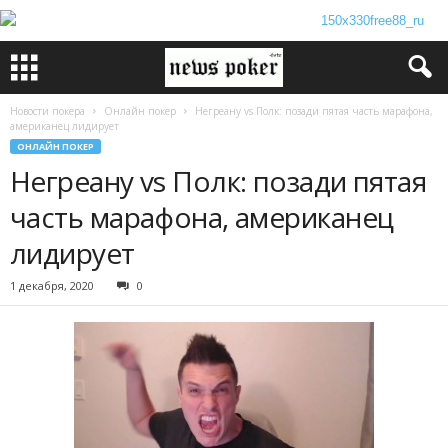
Новости покера
Онлайн покер
Негреану vs Полк: позади пятая часть марафона,
американец лидирует
ОНЛАЙН ПОКЕР
Негреану vs Полк: позади пятая
часть марафона, американец
лидирует
1 декабря, 2020
0