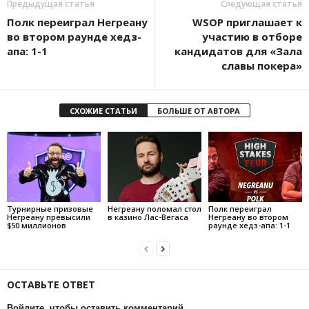
Предыдущая статья
Следующая статья
Полк переиграл Негреану
WSOP приглашает к
во втором раунде хедз-
участию в отборе
апа: 1-1
кандидатов для «Зала
славы покера»
СХОЖИЕ СТАТЬИ
БОЛЬШЕ ОТ АВТОРА
Турнирные призовые
Негреану поломал стол
Полк переиграл
Негреану превысили
в казино Лас-Вегаса
Негреану во втором
$50 миллионов
раунде хедз-апа: 1-1
ОСТАВЬТЕ ОТВЕТ
Войдите, чтобы оставить комментарий