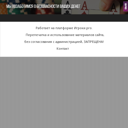
Работает на платформе Игроки.pro.
Перепечатка и использование материалов сайта,
без согласования с администрацией, ЗАПРЕЩЕНА!
Контакт