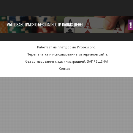
Работает на платформе Игроки.pro.
Перепечатка и использование материалов сайта,
без согласования с администрацией, ЗАПРЕЩЕНА!
Контакт