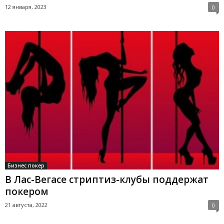
12 января, 2023
0
Бизнес покер
В Лас-Вегасе стриптиз-клубы поддержат
покером
21 августа, 2022
0