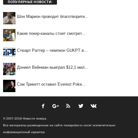
ПОПУЛЯРНЫЕ НОВОСТИ:
Шон Марион проводит благотворите...
Какие покер-каналы стоит смотрет...
Стюарт Раттер – чемпион GUKPT в...
Дэниел Вейнман выиграл $12,1 мил...
Сэм Трикетт оставил Everest Poke...
© 2007-2019 Новости покера.
Все материалы размещенные на сайте newspoker.ru носят исключительно
информационный характер.