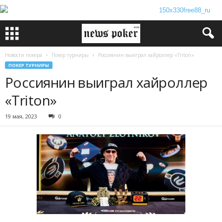
Новости покера
Покер турниры
Россиянин выиграл хайроллер «Triton»
ПОКЕР ТУРНИРЫ
Россиянин выиграл хайроллер
«Triton»
19 мая, 2023
0