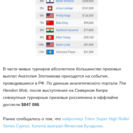
В части живых турниров абсолютное большинство призовых
выплат Анатолия Злотникова приходится на события,
проводившиеся в РФ. По данным аналитического портала
The
Hendon Mob
, после выступления на Северном Кипре
совокупные турнирные призовые россиянина в оффлайне
достигли
$847 086
.
Ранее сообщалось о том, что
хайроллер Triton Super High Roller
Series Cyprus, Kyrenia выиграл Вячеслав Булдыгин
.