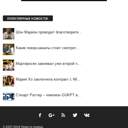
ПОПУЛЯРНЫЕ НОВОСТИ:
Шон Марион проводит благотворите...
Какие покер-каналы стоит смотрет...
Мартиросян завоевал уже второй ч...
Мария Хо заключила контракт с Wi...
Стюарт Раттер – чемпион GUKPT в...
© 2007-2019 Новости покера.