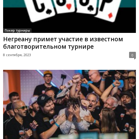
Покер турниры
Негреану примет участие в известном
благотворительном турнире
8 сентября, 2023
0