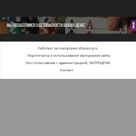
Работает на платформе Игроки.pro.
Перепечатка и использование материалов сайта,
без согласования с администрацией, ЗАПРЕЩЕНА!
Контакт