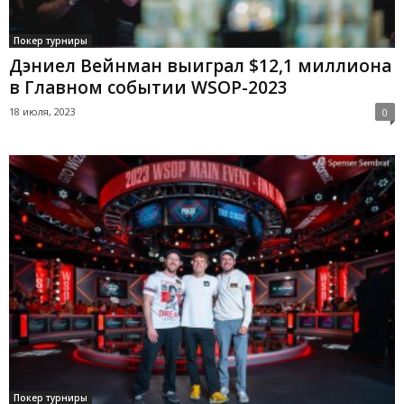
Покер турниры
Дэниел Вейнман выиграл $12,1 миллиона
в Главном событии WSOP-2023
18 июля, 2023
0
Покер турниры