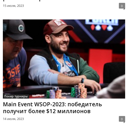
15 июля, 2023
0
Покер турниры
Main Event WSOP-2023: победитель
получит более $12 миллионов
14 июля, 2023
0