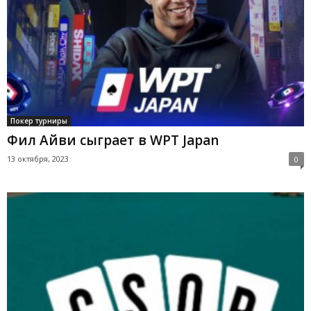
Покер турниры
Фил Айви сыграет в WPT Japan
13 октября, 2023
0