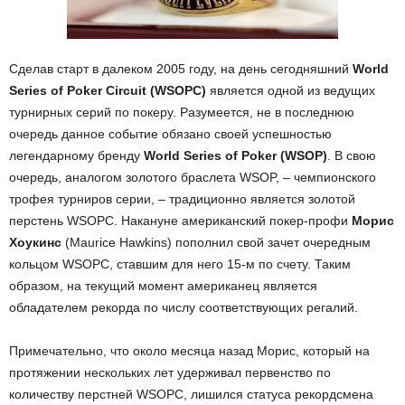
Сделав старт в далеком 2005 году, на день сегодняшний
World
Series of Poker Circuit (WSOPC)
является одной из ведущих
турнирных серий по покеру. Разумеется, не в последнюю
очередь данное событие обязано своей успешностью
легендарному бренду
World Series of Poker (WSOP)
. В свою
очередь, аналогом золотого браслета WSOP, – чемпионского
трофея турниров серии, – традиционно является золотой
перстень WSOPC. Накануне американский покер-профи
Морис
Хоукинс
(Maurice Hawkins) пополнил свой зачет очередным
кольцом WSOPC, ставшим для него 15-м по счету. Таким
образом, на текущий момент американец является
обладателем рекорда по числу соответствующих регалий.
Примечательно, что около месяца назад Морис, который на
протяжении нескольких лет удерживал первенство по
количеству перстней WSOPC, лишился статуса рекордсмена