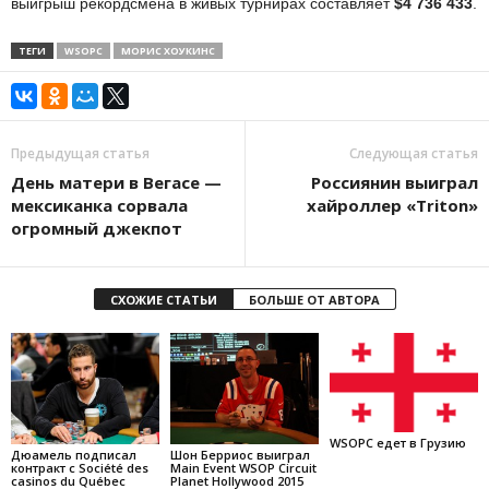
выигрыш рекордсмена в живых турнирах составляет
$4 736 433
.
ТЕГИ
WSOPC
МОРИС ХОУКИНС
Предыдущая статья
Следующая статья
День матери в Вегасе —
Россиянин выиграл
мексиканка сорвала
хайроллер «Triton»
огромный джекпот
СХОЖИЕ СТАТЬИ
БОЛЬШЕ ОТ АВТОРА
WSOPC едет в Грузию
Дюамель подписал
Шон Берриос выиграл
контракт с Société des
Main Event WSOP Circuit
casinos du Québec
Planet Hollywood 2015