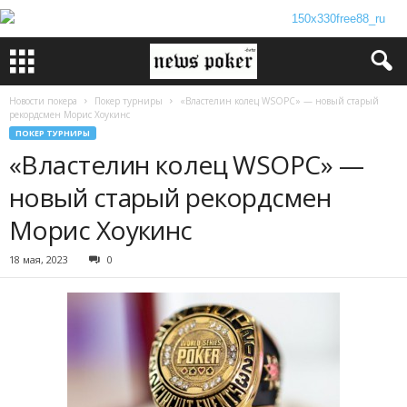
Новости покера
Покер турниры
«Властелин колец WSOPC» — новый старый
рекордсмен Морис Хоукинс
ПОКЕР ТУРНИРЫ
«Властелин колец WSOPC» —
новый старый рекордсмен
Морис Хоукинс
18 мая, 2023
0