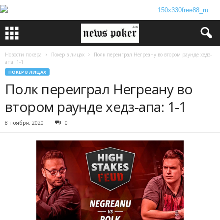
Новости покера
Покер в лицах
Полк переиграл Негреану во втором раунде хедз-
апа: 1-1
ПОКЕР В ЛИЦАХ
Полк переиграл Негреану во
втором раунде хедз-апа: 1-1
8 ноября, 2020
0