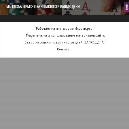
Работает на платформе Игроки.pro.
Перепечатка и использование материалов сайта,
без согласования с администрацией, ЗАПРЕЩЕНА!
Контакт