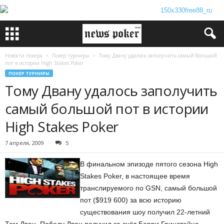
Новости покера
Покер турниры
Тому Двану удалось заполучить самый большой
пот в истории High Stakes Poker
ПОКЕР ТУРНИРЫ
Тому Двану удалось заполучить
самый большой пот в истории
High Stakes Poker
7 апреля, 2009
5
В финальном эпизоде пятого сезона High
Stakes Poker, в настоящее время
транслируемого по GSN, самый большой
пот ($919 600) за всю историю
существования шоу получил 22-летний