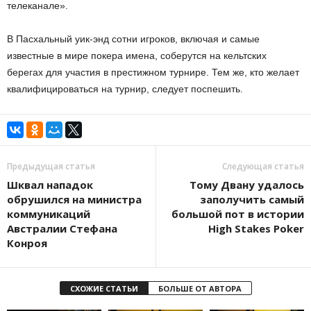
телеканале».
В Пасхальный уик-энд сотни игроков, включая и самые
известные в мире покера имена, соберутся на кельтских
берегах для участия в престижном турнире. Тем же, кто желает
квалифицироваться на турнир, следует поспешить.
Предыдущая статья
Следующая статья
Шквал нападок
Тому Двану удалось
обрушился на министра
заполучить самый
коммуникаций
большой пот в истории
Австралии Стефана
High Stakes Poker
Конроя
СХОЖИЕ СТАТЬИ
БОЛЬШЕ ОТ АВТОРА