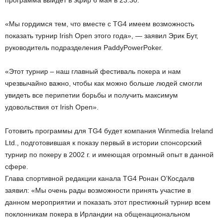
программа выйдет в эфир 6 мая в 23.30.
«Мы гордимся тем, что вместе с TG4 имеем возможность
показать турнир Irish Open этого года», — заявил Эрик Бут,
руководитель подразделения PaddyPowerPoker.
«Этот турнир – наш главный фестиваль покера и нам
чрезвычайно важно, чтобы как можно больше людей смогли
увидеть все перипетии борьбы и получить максимум
удовольствия от Irish Open».
Готовить программы для TG4 будет компания Winmedia Ireland
Ltd., подготовившая к показу первый в истории спонсорский
турнир по покеру в 2002 г. и имеющая огромный опыт в данной
сфере.
Глава спортивной редакции канала TG4 Ронан О’Косдалв
заявил: «Мы очень рады возможности принять участие в
данном мероприятии и показать этот престижный турнир всем
поклонникам покера в Ирландии на общенациональном