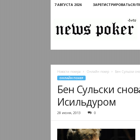
7 АВГУСТА 2026
ЗАРЕГИСТРИРОВАТЬСЯ/
Новости
покера
Новости покера
Онлайн покер
Бен Сульски сно
ОНЛАЙН ПОКЕР
Бен Сульски снов
Исильдуром
28 июня, 2013
0