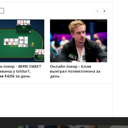
 покер – BERRI SWEET
Онлайн покер – Блом
еванш у Isildur1,
выиграл полмиллиона за
в $425k за день
день