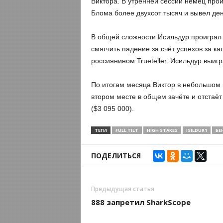
Виктора. В утренней сессии немец прои
Блома более двухсот тысяч и вывел ден
В общей сложности Исильдур проиграл
смягчить падение за счёт успехов за ка
россиянином Trueteller. Исильдур выигр
По итогам месяца Виктор в небольшом м
втором месте в общем зачёте и отстаёт
($3 095 000).
ТЕГИ
FULL TILT
HIGH STAKES
ISILDUR1
БЕ
ПОДЕЛИТЬСЯ
Предыдущая статья
888 запретил SharkScope