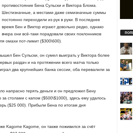
противостояние Бена Сульски и Виктора Блома.
Шестизначные, а местами даже семизначные суммы
постоянно переходили из рук в руки. В последнее
время Бен и Виктор играют довольно редко, однако
ПОП
вчера они всё-таки порадовали своих поклонников
ля омахи пот-лимит ($300\600).
вышел Бен Сульски, он сумел выиграть у Виктора более
первых раздач и на протяжении всего матча только
играл два крупнейших банка сессии, оба перевалили за
о напрасно терять деньги и он предложил Бену
 за столами с капом ($500\$1000), здесь ему удалось
ерь ($25 000). Прибыли Бена по итогам дня
же Kagome Kagome, он также поживился за счёт