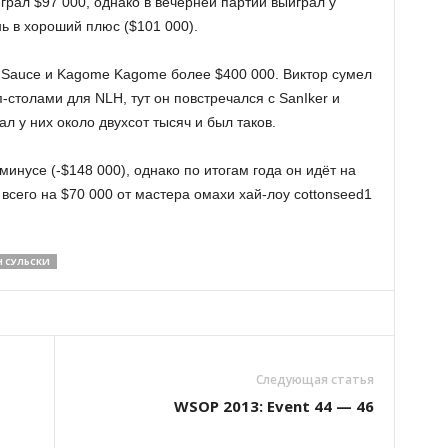
грал $97 000, однако в вечерней партии выиграл у
ь в хороший плюс ($101 000).
 Sauce и Kagome Kagome более $400 000. Виктор сумел
п-столами для NLH, тут он повстречался с SanIker и
ал у них около двухсот тысяч и был таков.
инусе (-$148 000), однако по итогам года он идёт на
 всего на $70 000 от мастера омахи хай-лоу cottonseed1
Н СУЛЬСКИ
Следующая статья
WSOP 2013: Event 44 — 46