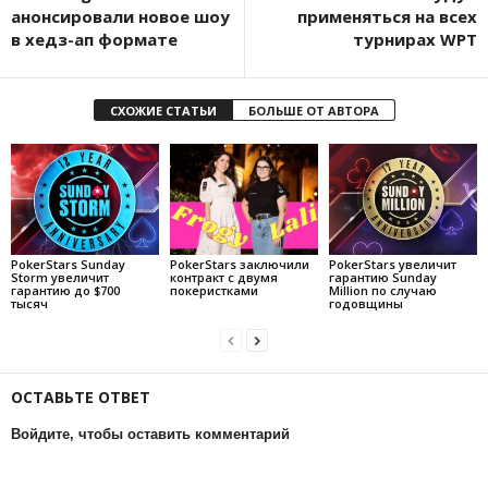
анонсировали новое шоу
применяться на всех
в хедз-ап формате
турнирах WPT
СХОЖИЕ СТАТЬИ
БОЛЬШЕ ОТ АВТОРА
PokerStars Sunday
PokerStars заключили
PokerStars увеличит
Storm увеличит
контракт с двумя
гарантию Sunday
гарантию до $700
покеристками
Million по случаю
тысяч
годовщины
ОСТАВЬТЕ ОТВЕТ
Войдите, чтобы оставить комментарий