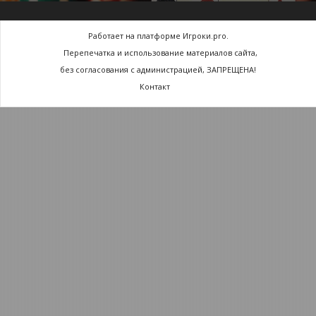
Работает на платформе Игроки.pro.
Перепечатка и использование материалов сайта,
без согласования с администрацией, ЗАПРЕЩЕНА!
Контакт