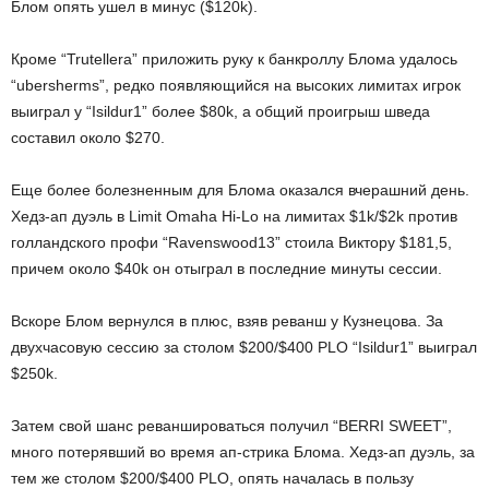
Блом опять ушел в минус ($120k).
Кроме “Trutellera” приложить руку к банкроллу Блома удалось
“ubersherms”, редко появляющийся на высоких лимитах игрок
выиграл у “Isildur1” более $80k, а общий проигрыш шведа
составил около $270.
Еще более болезненным для Блома оказался вчерашний день.
Хедз-ап дуэль в Limit Omaha Hi-Lo на лимитах $1k/$2k против
голландского профи “Ravenswood13” стоила Виктору $181,5,
причем около $40k он отыграл в последние минуты сессии.
Вскоре Блом вернулся в плюс, взяв реванш у Кузнецова. За
двухчасовую сессию за столом $200/$400 PLO “Isildur1” выиграл
$250k.
Затем свой шанс реваншироваться получил “BERRI SWEET”,
много потерявший во время ап-стрика Блома. Хедз-ап дуэль, за
тем же столом $200/$400 PLO, опять началась в пользу