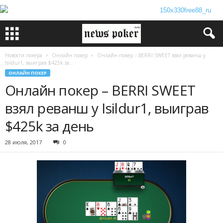
Новости покера
Онлайн покер
Онлайн покер – BERRI SWEET взял реванш у
Isildur1, выиграв $425k за...
ОНЛАЙН ПОКЕР
Онлайн покер – BERRI SWEET
взял реванш у Isildur1, выиграв
$425k за день
28 июля, 2017
0