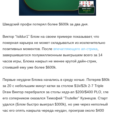
Шведский профи потерял более $600k за два дня.
Виктор “Isildur1” Блом на своем примере показывает, что
покерная карьера не может складываться из исключительно
позитивных моментов. После
впечатляющего ап-стрика
,
завершившегося полумиллионным выигрышем всего за 14
часов игры, Блома накрыл не менее крутой дайн-стрик,
стоивший ему уже более $600k.
Первые неудачи Блома начались в среду ночью. Потеряв $80k
за 20 с небольшим минут катки за столом $1k/$2k 2-7 Triple
Draw Виктор перебрался за столы хедз-ап $200/$400 PLO, гле
его соперником оказался Тимофей “Truteller” Кузнецов. Старт
удался (Блом быстро выиграл $300k), но уже через неполный
час его опять накрыла череда неудач, проиграв около $400