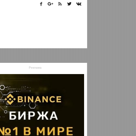
Реклама