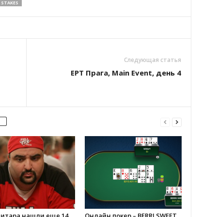
 STAKES
Следующая статья
EPT Прага, Main Event, день 4
Битара нашли еще 14
Онлайн покер – BERRI SWEET