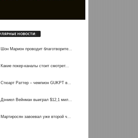
УЛЯРНЫЕ НОВОСТИ:
Шон Марион проводит благотворите...
Какие покер-каналы стоит смотрет...
Стюарт Раттер – чемпион GUKPT в...
Дэниел Вейнман выиграл $12,1 мил...
Мартиросян завоевал уже второй ч...