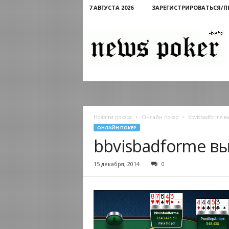
7 АВГУСТА 2026
ЗАРЕГИСТРИРОВАТЬСЯ/
Новости
покера
Новости покера
Онлайн покер
bbvisbadforme в
ОНЛАЙН ПОКЕР
bbvisbadforme вы
15 декабря, 2014
0