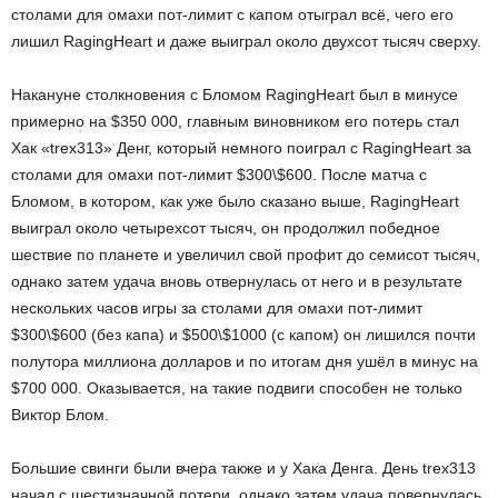
столами для омахи пот-лимит с капом отыграл всё, чего его
лишил RagingHeart и даже выиграл около двухсот тысяч сверху.
Накануне столкновения с Бломом RagingHeart был в минусе
примерно на $350 000, главным виновником его потерь стал
Хак «trex313» Денг, который немного поиграл с RagingHeart за
столами для омахи пот-лимит $300\$600. После матча с
Бломом, в котором, как уже было сказано выше, RagingHeart
выиграл около четырехсот тысяч, он продолжил победное
шествие по планете и увеличил свой профит до семисот тысяч,
однако затем удача вновь отвернулась от него и в результате
нескольких часов игры за столами для омахи пот-лимит
$300\$600 (без капа) и $500\$1000 (с капом) он лишился почти
полутора миллиона долларов и по итогам дня ушёл в минус на
$700 000. Оказывается, на такие подвиги способен не только
Виктор Блом.
Большие свинги были вчера также и у Хака Денга. День trex313
начал с шестизначной потери, однако затем удача повернулась