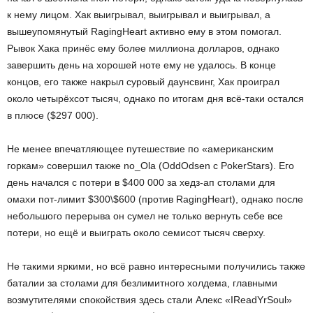
к нему лицом. Хак выигрывал, выигрывал и выигрывал, а
вышеупомянутый RagingHeart активно ему в этом помогал.
Рывок Хака принёс ему более миллиона долларов, однако
завершить день на хорошей ноте ему не удалось. В конце
концов, его также накрыл суровый даунсвинг, Хак проиграл
около четырёхсот тысяч, однако по итогам дня всё-таки остался
в плюсе ($297 000).
Не менее впечатляющее путешествие по «американским
горкам» совершил также no_Ola (OddOdsen с PokerStars). Его
день начался с потери в $400 000 за хедз-ап столами для
омахи пот-лимит $300\$600 (против RagingHeart), однако после
небольшого перерыва он сумел не только вернуть себе все
потери, но ещё и выиграть около семисот тысяч сверху.
Не такими яркими, но всё равно интересными получились также
баталии за столами для безлимитного холдема, главными
возмутителями спокойствия здесь стали Алекс «IReadYrSoul»