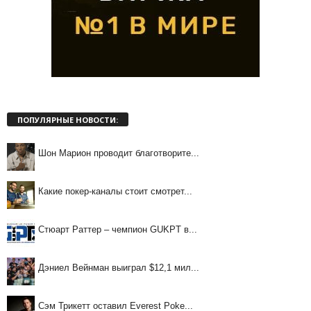
ПОПУЛЯРНЫЕ НОВОСТИ:
Шон Марион проводит благотворите...
Какие покер-каналы стоит смотрет...
Стюарт Раттер – чемпион GUKPT в...
Дэниел Вейнман выиграл $12,1 мил...
Сэм Трикетт оставил Everest Poke...