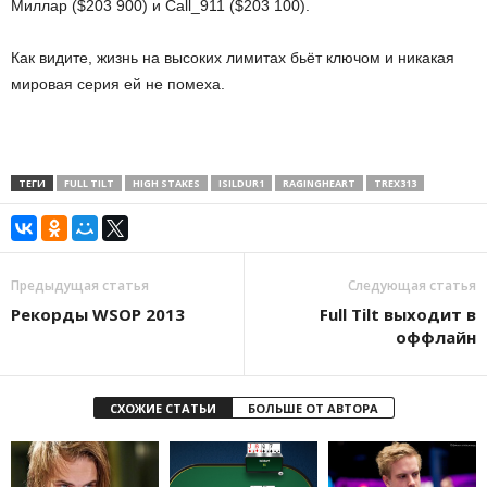
Миллар ($203 900) и Call_911 ($203 100).
Как видите, жизнь на высоких лимитах бьёт ключом и никакая
мировая серия ей не помеха.
ТЕГИ
FULL TILT
HIGH STAKES
ISILDUR1
RAGINGHEART
TREX313
Предыдущая статья
Следующая статья
Рекорды WSOP 2013
Full Tilt выходит в
оффлайн
СХОЖИЕ СТАТЬИ
БОЛЬШЕ ОТ АВТОРА