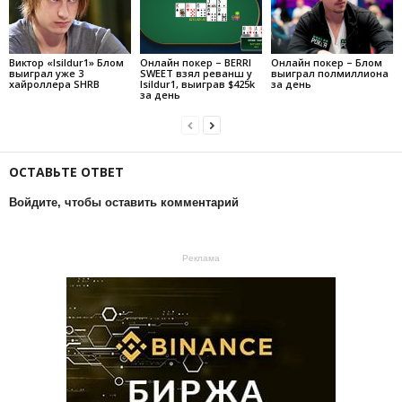
Виктор «Isildur1» Блом
Онлайн покер – BERRI
Онлайн покер – Блом
выиграл уже 3
SWEET взял реванш у
выиграл полмиллиона
хайроллера SHRB
Isildur1, выиграв $425k
за день
за день
ОСТАВЬТЕ ОТВЕТ
Войдите, чтобы оставить комментарий
Реклама