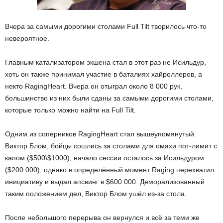
Вчера за самыми дорогими столами Full Tilt творилось что-то
невероятное.
Главным катализатором экшена стал в этот раз не Исильдур,
хоть он также принимал участие в баталиях хайроллеров, а
некто RagingHeart. Вчера он отыграл около 8 000 рук,
большинство из них были сданы за самыми дорогими столами,
которые только можно найти на Full Tilt.
Одним из соперников RagingHeart стал вышеупомянутый
Виктор Блом, бойцы сошлись за столами для омахи пот-лимит с
капом ($500\$1000), начало сессии осталось за Исильдуром
($200 000), однако в определённый момент Raging перехватил
инициативу и выдал апсвинг в $600 000. Деморализованный
таким положением дел, Виктор Блом ушёл из-за стола.
После небольшого перерыва он вернулся и всё за теми же