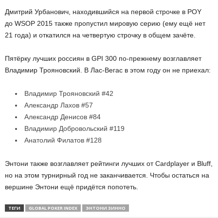
Дмитрий Урбанович, находившийся на первой строчке в POY
до WSOP 2015 также пропустил мировую серию (ему ещё нет
21 года) и откатился на четвертую строчку в общем зачёте.
Пятёрку лучших россиян в GPI 300 по-прежнему возглавляет
Владимир Трояновский. В Лас-Вегас в этом году он не приехал:
Владимир Трояновский #42
Александр Лахов #57
Александр Денисов #84
Владимир Добровольский #119
Анатолий Филатов #128
Энтони также возглавляет рейтинги лучших от Cardplayer и Bluff,
но на этом турнирный год не заканчивается. Чтобы остаться на
вершине Энтони ещё придётся попотеть.
ТЕГИ
GLOBAL POKER INDEX
ЭНТОНИ ЗИННО