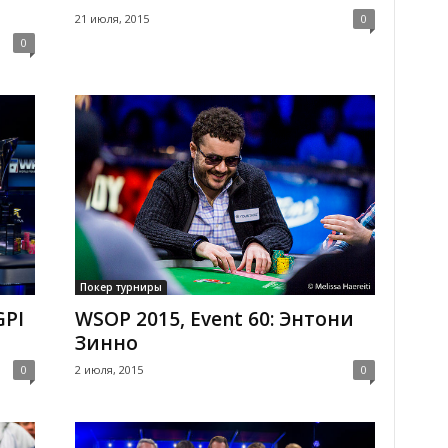
21 июля, 2015
0
0
Покер турниры
WSOP 2015, Event 60: Энтони
GPI
Зинно
2 июля, 2015
0
0