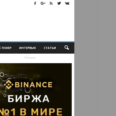
С ПОКЕР
ИНТЕРВЬЮ
СТАТЬИ
Реклама