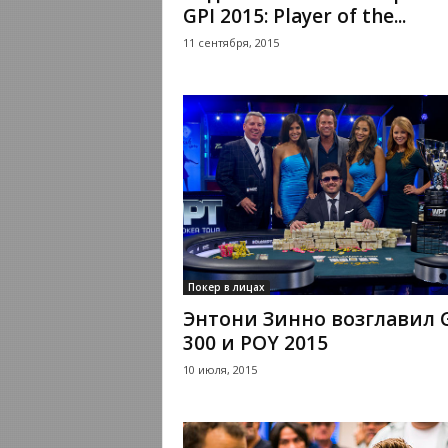
GPI 2015: Player of the...
11 сентября, 2015
Покер в лицах
Энтони Зинно возглавил 
300 и POY 2015
10 июля, 2015