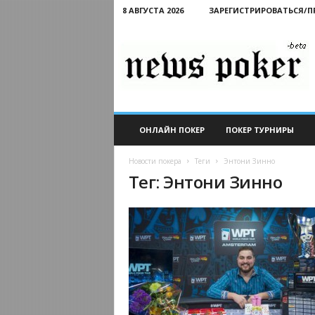
8 АВГУСТА 2026
ЗАРЕГИСТРИРОВАТЬСЯ/
Новости
покера
ОНЛАЙН ПОКЕР
ПОКЕР ТУРНИРЫ
Новости покера
Теги
Энтони Зинно
Тег: Энтони Зинно