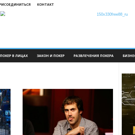
ПРИСОЕДИНИТЬСЯ
КОНТАКТ
ПОКЕР В ЛИЦАХ
ЗАКОН И ПОКЕР
РАЗВЛЕЧЕНИЯ ПОКЕРА
БИЗНЕ