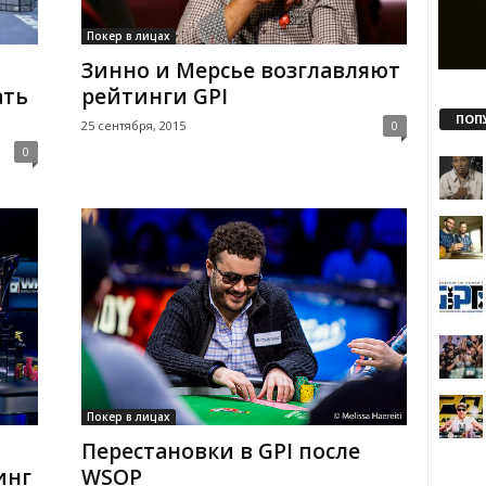
Покер в лицах
Зинно и Мерсье возглавляют
ать
рейтинги GPI
ПОП
25 сентября, 2015
0
0
Покер в лицах
Перестановки в GPI после
WSOP
инг