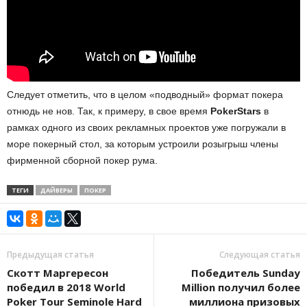
Следует отметить, что в целом «подводный» формат покера
отнюдь не нов. Так, к примеру, в свое время
PokerStars
в
рамках одного из своих рекламных проектов уже погружали в
море покерный стол, за которым устроили розыгрыш члены
фирменной сборной покер рума.
ТЕГИ
ДАЙВЕРЫ
ПОКЕР
Предыдущая статья
Следующая статья
Скотт Маргересон
Победитель Sunday
победил в 2018 World
Million получил более
Poker Tour Seminole Hard
миллиона призовых