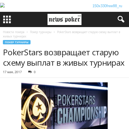
Новости покера
Покер турниры
PokerStars возвращает старую схему выплат в
живых турнирах
ПОКЕР ТУРНИРЫ
PokerStars возвращает старую
схему выплат в живых турнирах
17 мая, 2017
0