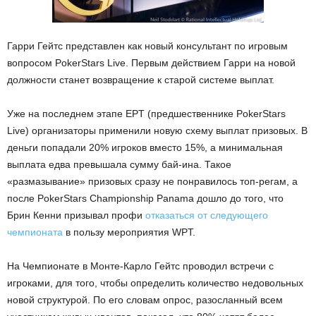
Гарри Гейтс представлен как новый консультант по игровым
вопросом PokerStars Live. Первым действием Гарри на новой
должности станет возвращение к старой системе выплат.
Уже на последнем этапе EPT (предшественнике PokerStars
Live) организаторы применили новую схему выплат призовых. В
деньги попадали 20% игроков вместо 15%, а минимальная
выплата едва превышала сумму бай-ина. Такое
«размазывание» призовых сразу не понравилось топ-регам, а
после PokerStars Championship Panama дошло до того, что
Брин Кенни призывал профи
отказаться от следующего
чемпионата
в пользу мероприятия WPT.
На Чемпионате в Монте-Карло Гейтс проводил встречи с
игроками, для того, чтобы определить количество недовольных
новой структурой. По его словам опрос, разосланный всем