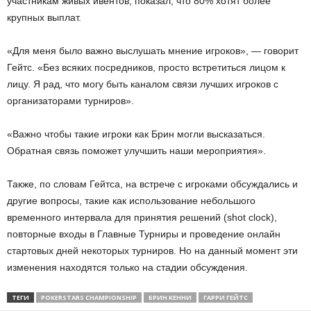
участникам живых ивентов, показал, что 80% хотят более
крупных выплат.
«Для меня было важно выслушать мнение игроков», — говорит
Гейтс. «Без всяких посредников, просто встретиться лицом к
лицу. Я рад, что могу быть каналом связи лучших игроков с
организаторами турниров».
«Важно чтобы такие игроки как Брин могли высказаться.
Обратная связь поможет улучшить наши мероприятия».
Также, по словам Гейтса, на встрече с игроками обсуждались и
другие вопросы, такие как использование небольшого
временного интервала для принятия решений (shot clock),
повторные входы в Главные Турниры и проведение онлайн
стартовых дней некоторых турниров. Но на данный момент эти
изменения находятся только на стадии обсуждения.
ТЕГИ
POKERSTARS CHAMPIONSHIP
БРИН КЕННИ
ГАРРИ ГЕЙТС