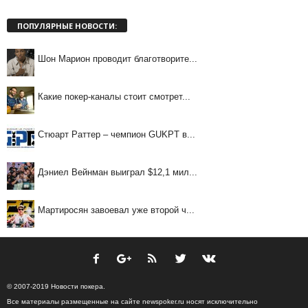
ПОПУЛЯРНЫЕ НОВОСТИ:
Шон Марион проводит благотворите...
Какие покер-каналы стоит смотрет...
Стюарт Раттер – чемпион GUKPT в...
Дэниел Вейнман выиграл $12,1 мил...
Мартиросян завоевал уже второй ч...
© 2007-2019 Новости покера.
Все материалы размещенные на сайте newspoker.ru носят исключительно