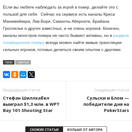
Если вы любите наблюдать за игрой в покер, делайте это с
пользой для себя. Сейчас на сервисе есть каналы Криса
Манимейкера, Лив Бори, Саманты Абернати, Брайана
Гроспелье и других известных, и не очень игроков. Конечно,
каналы монстров покера не часто бывают активны, но в
разделе
посвященном покеру
всегда можно найти живые трансляции
сильных игроков, готовых делиться своим опытом с другими.
ТЕГИ
TWITCH
Предыдущая статья
Следующая статья
Стефан Шиллхабел
Сульски и Блом —
выиграл $1,3 млн. в WPT
победители дня на
Bay 101 Shooting Star
PokerStars
СХОЖИЕ СТАТЬИ
БОЛЬШЕ ОТ АВТОРА