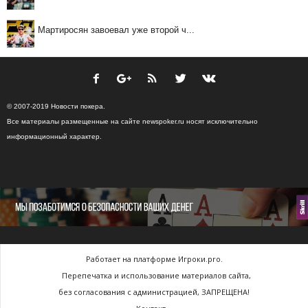
Мартиросян завоевал уже второй ч...
© 2007-2019 Новости покера.
Все материалы размещенные на сайте newspoker.ru носят исключительно
информационный характер.
Работает на платформе Игроки.pro.
Перепечатка и использование материалов сайта,
без согласования с администрацией, ЗАПРЕЩЕНА!