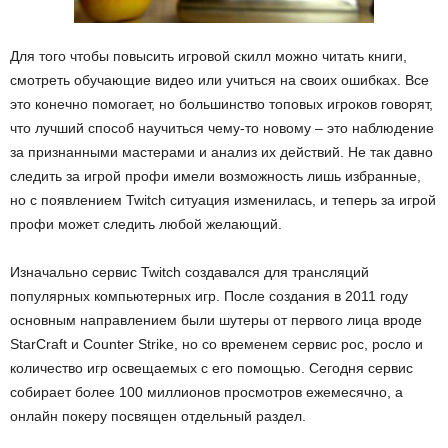
Для того чтобы повысить игровой скилл можно читать книги,
смотреть обучающие видео или учиться на своих ошибках. Все
это конечно помогает, но большинство топовых игроков говорят,
что лучший способ научиться чему-то новому – это наблюдение
за признанными мастерами и анализ их действий. Не так давно
следить за игрой профи имели возможность лишь избранные,
но с появлением Twitch ситуация изменилась, и теперь за игрой
профи может следить любой желающий.
Изначально сервис Twitch создавался для трансляций
популярных компьютерных игр. После создания в 2011 году
основным направлением были шутеры от первого лица вроде
StarCraft и Counter Strike, но со временем сервис рос, росло и
количество игр освещаемых с его помощью. Сегодня сервис
собирает более 100 миллионов просмотров ежемесячно, а
онлайн покеру посвящен отдельный раздел.