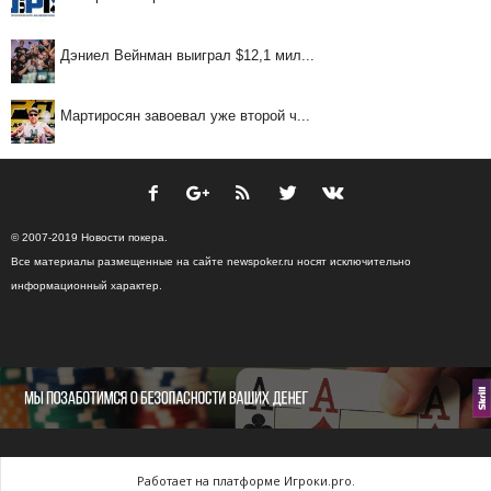
Дэниел Вейнман выиграл $12,1 мил...
Мартиросян завоевал уже второй ч...
© 2007-2019 Новости покера.
Все материалы размещенные на сайте newspoker.ru носят исключительно
информационный характер.
Работает на платформе Игроки.pro.