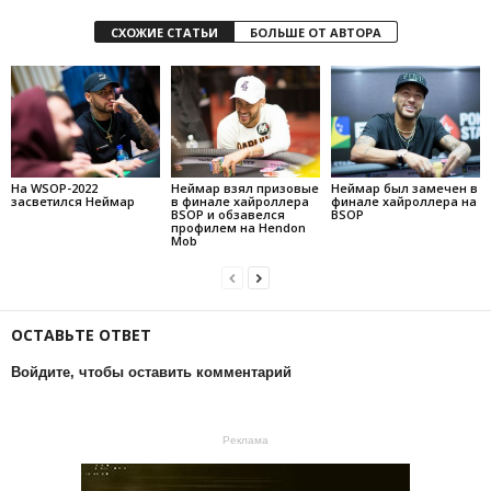
СХОЖИЕ СТАТЬИ
БОЛЬШЕ ОТ АВТОРА
На WSOP-2022
Неймар взял призовые
Неймар был замечен в
засветился Неймар
в финале хайроллера
финале хайроллера на
BSOP и обзавелся
BSOP
профилем на Hendon
Mob
ОСТАВЬТЕ ОТВЕТ
Войдите, чтобы оставить комментарий
Реклама