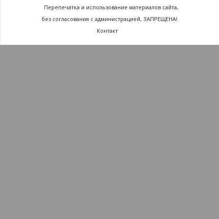
Перепечатка и использование материалов сайта,
без согласования с администрацией, ЗАПРЕЩЕНА!
Контакт