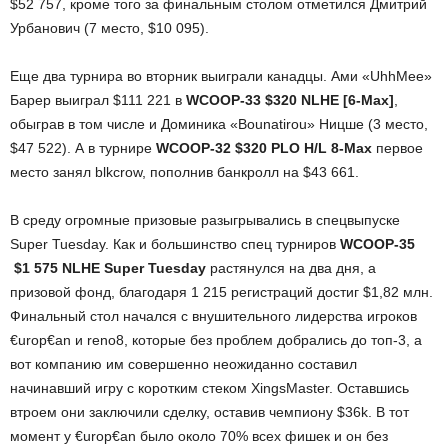
$52 757, кроме того за финальным столом отметился Дмитрий
Урбанович (7 место, $10 095).
Еще два турнира во вторник выиграли канадцы. Ами «UhhMee»
Барер выиграл $111 221 в
WCOOP-33 $320 NLHE [6-Max]
,
обыграв в том числе и Доминика «Bounatirou» Ницше (3 место,
$47 522). А в турнире
WCOOP-32 $320 PLO H/L 8-Max
первое
место занял blkcrow, пополнив банкролл на $43 661.
В среду огромные призовые разыгрывались в спецвыпуске
Super Tuesday. Как и большинство спец турниров
WCOOP-35
$1 575 NLHE Super Tuesday
растянулся на два дня, а
призовой фонд, благодаря 1 215 регистраций достиг $1,82 млн.
Финальный стол начался с внушительного лидерства игроков
€urop€an и reno8, которые без проблем добрались до топ-3, а
вот компанию им совершенно неожиданно составил
начинавший игру с коротким стеком XingsMaster. Оставшись
втроем они заключили сделку, оставив чемпиону $36k. В тот
момент у €urop€an было около 70% всех фишек и он без