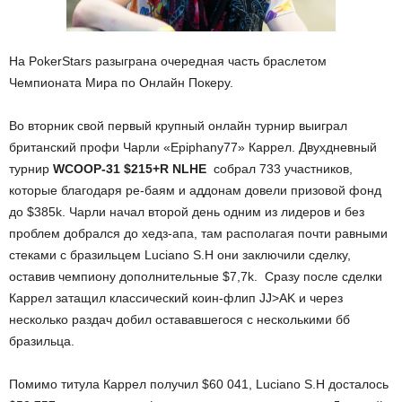
На PokerStars разыграна очередная часть браслетом
Чемпионата Мира по Онлайн Покеру.
Во вторник свой первый крупный онлайн турнир выиграл
британский профи Чарли «Epiphany77» Каррел. Двухдневный
турнир
WCOOP-31 $215+R NLHE
собрал 733 участников,
которые благодаря ре-баям и аддонам довели призовой фонд
до $385k. Чарли начал второй день одним из лидеров и без
проблем добрался до хедз-апа, там располагая почти равными
стеками с бразильцем Luciano S.H они заключили сделку,
оставив чемпиону дополнительные $7,7k. Сразу после сделки
Каррел затащил классический коин-флип JJ>AK и через
несколько раздач добил остававшегося с несколькими бб
бразильца.
Помимо титула Каррел получил $60 041, Luciano S.H досталось