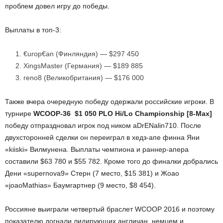
проблем довел игру до победы.
Выплаты в топ-3:
€urop€an (Финляндия) — $297 450
XingsMaster (Германия) — $189 885
reno8 (Великобритания) — $176 000
Также вчера очередную победу одержали российские игроки. В
турнире
WCOOP-36 $1 050 PLO Hi/Lo Championship [8-Max]
победу отпраздновал игрок под ником aDrENalin710. После
двухсторонней сделки он переиграл в хедз-апе финна Яни
«kiiski» Вилмунена. Выплаты чемпиона и раннер-апера
составили $63 780 и $55 782. Кроме того до финалки добрались
Дени «supernova9» Стерн (7 место, $15 381) и Жоао
«joaoMathias» Баумгартнер (9 место, $8 454).
Россияне выиграли четвертый браслет WCOOP 2016 и поэтому
показателю догнали лидирующих англичан, немцем и