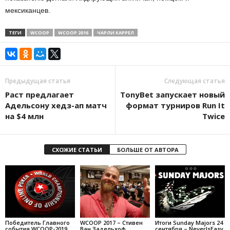
мексиканцев.
ТЕГИ
WCOOP
WCOOP 2016
ЧАРЛИ КАРРЕЛ
Предыдущая статья
Следующая статья
Раст предлагает
TonyBet запускает новый
Адельсону хедз-ап матч
формат турниров Run It
на $4 млн
Twice
СХОЖИЕ СТАТЬИ
БОЛЬШЕ ОТ АВТОРА
Победитель Главного
WCOOP 2017 – Стивен
Итоги Sunday Majors 24
события WCOOP-2019
Ван Задельхоф
сентября – NeverIsEasy