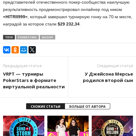
представителей отечественного покер-сообщества наилучшую
результативность продемонстрировал онлайнер под ником
«HITRII999»
, который завершил турнирную гонку на 70-м месте,
наградой за которое стали
$29 232,34
.
ТЕГИ
POKERSTARS
WCOOP
Предыдущая статья
Следующая статья
VRPT — турниры
У Джейсона Мерсье
PokerStars в формате
родился второй сын
виртуальной реальности
СХОЖИЕ СТАТЬИ
БОЛЬШЕ ОТ АВТОРА