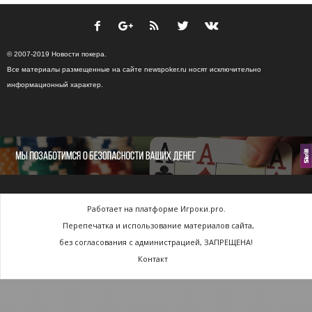
© 2007-2019 Новости покера.
Все материалы размещенные на сайте newspoker.ru носят исключительно
информационный характер.
Работает на платформе Игроки.pro.
Перепечатка и использование материалов сайта,
без согласования с администрацией, ЗАПРЕЩЕНА!
Контакт