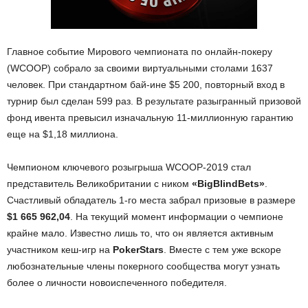
Главное событие Мирового чемпионата по онлайн-покеру
(WCOOP) собрало за своими виртуальными столами 1637
человек. При стандартном бай-ине $5 200, повторный вход в
турнир был сделан 599 раз. В результате разыгранный призовой
фонд ивента превысил изначальную 11-миллионную гарантию
еще на $1,18 миллиона.
Чемпионом ключевого розыгрыша WCOOP-2019 стал
представитель Великобритании с ником
«BigBlindBets»
.
Счастливый обладатель 1-го места забрал призовые в размере
$1 665 962,04
. На текущий момент информации о чемпионе
крайне мало. Известно лишь то, что он является активным
участником кеш-игр на
PokerStars
. Вместе с тем уже вскоре
любознательные члены покерного сообщества могут узнать
более о личности новоиспеченного победителя.