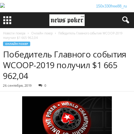
Новости покера
Онлайн покер
Победитель Главного события WCOOP-2019
получил $1 665 962,04
ОНЛАЙН ПОКЕР
Победитель Главного события
WCOOP-2019 получил $1 665
962,04
26 сентября, 2019
0