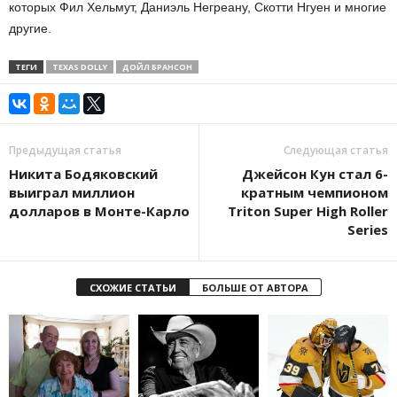
которых Фил Хельмут, Даниэль Негреану, Скотти Нгуен и многие
другие.
ТЕГИ
TEXAS DOLLY
ДОЙЛ БРАНСОН
Предыдущая статья
Следующая статья
Никита Бодяковский
Джейсон Кун стал 6-
выиграл миллион
кратным чемпионом
долларов в Монте-Карло
Triton Super High Roller
Series
СХОЖИЕ СТАТЬИ
БОЛЬШЕ ОТ АВТОРА