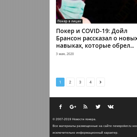
Покер в лицах
Покер и COVID-19: Дойл
Брансон рассказал о новы
навыках, которые обрел...
3 мая, 2020
1
2
3
4
© 2007-2019 Новости покера.
Все материалы размещенные на сайте newspoker.ru но
исключительно информационный характер.