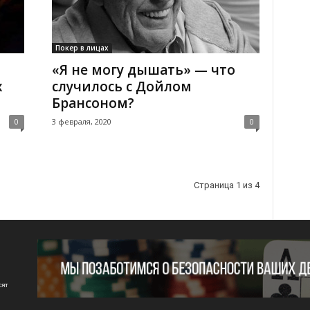
Покер в лицах
«Я не могу дышать» — что
х
случилось с Дойлом
Брансоном?
0
3 февраля, 2020
0
Страница 1 из 4
сят