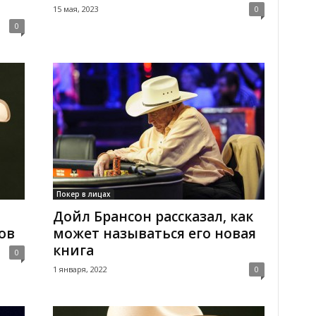
15 мая, 2023
0
0
Покер в лицах
Дойл Брансон рассказал, как
ов
может называться его новая
книга
0
1 января, 2022
0