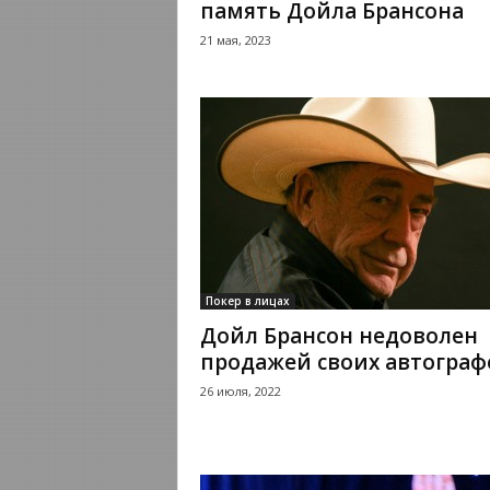
память Дойла Брансона
21 мая, 2023
Покер в лицах
Дойл Брансон недоволен
продажей своих автограф
26 июля, 2022