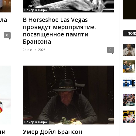
Покер в лицах
ла
В Horseshoe Las Vegas
проведут мероприятие,
посвященное памяти
ПОП
0
Брансона
24 июня, 2023
0
Покер в лицах
ли
Умер Дойл Брансон