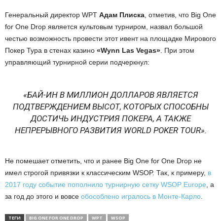
Генеральный директор WPT
Адам Плиска
, отметив, что Big One
for One Drop является культовым турниром, назвал большой
честью возможность провести этот ивент на площадке Мирового
Покер Тура в стенах казино
«Wynn Las Vegas»
. При этом
управляющий турнирной серии подчеркнул:
«БАЙ-ИН В МИЛЛИОН ДОЛЛАРОВ ЯВЛЯЕТСЯ
ПОДТВЕРЖДЕНИЕМ ВЫСОТ, КОТОРЫХ СПОСОБНЫ
ДОСТИЧЬ ИНДУСТРИЯ ПОКЕРА, А ТАКЖЕ
НЕПРЕРЫВНОГО РАЗВИТИЯ WORLD POKER TOUR».
Не помешает отметить, что и ранее Big One for One Drop не
имел строгой привязки к классическим WSOP. Так, к примеру,
в
2017 году событие пополнило турнирную сетку WSOP Europe
, а
за год до этого и вовсе
обособлено игралось в Монте-Карло
.
ТЕГИ
BIG ONE FOR ONE DROP
WPT
WSOP