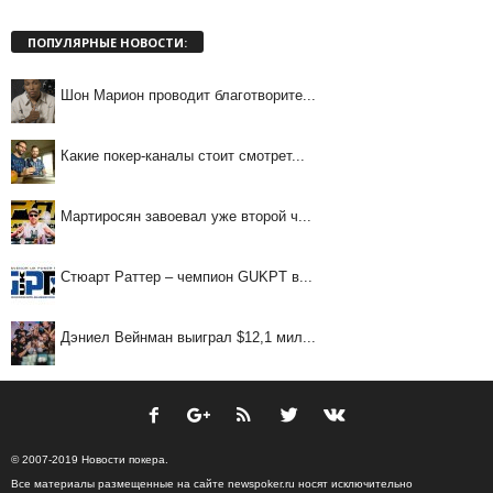
ПОПУЛЯРНЫЕ НОВОСТИ:
Шон Марион проводит благотворите...
Какие покер-каналы стоит смотрет...
Мартиросян завоевал уже второй ч...
Стюарт Раттер – чемпион GUKPT в...
Дэниел Вейнман выиграл $12,1 мил...
© 2007-2019 Новости покера.
Все материалы размещенные на сайте newspoker.ru носят исключительно