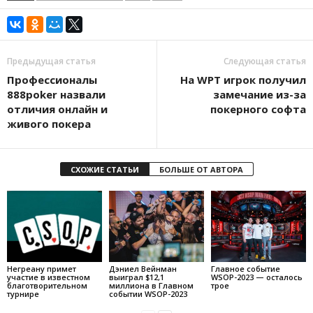
Предыдущая статья
Следующая статья
Профессионалы
На WPT игрок получил
888poker назвали
замечание из-за
отличия онлайн и
покерного софта
живого покера
СХОЖИЕ СТАТЬИ
БОЛЬШЕ ОТ АВТОРА
Негреану примет
Дэниел Вейнман
Главное событие
участие в известном
выиграл $12,1
WSOP-2023 — осталось
благотворительном
миллиона в Главном
трое
турнире
событии WSOP-2023