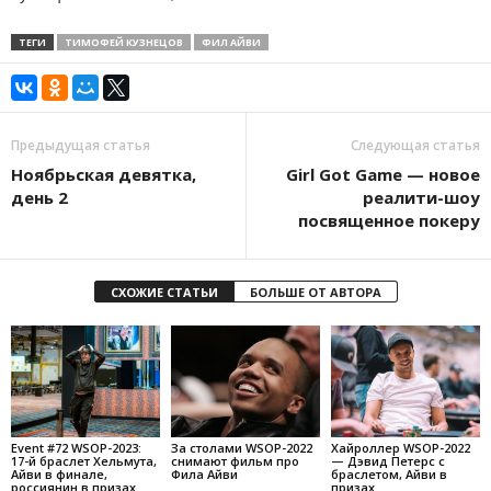
ТЕГИ
ТИМОФЕЙ КУЗНЕЦОВ
ФИЛ АЙВИ
Предыдущая статья
Следующая статья
Ноябрьская девятка,
Girl Got Game — новое
день 2
реалити-шоу
посвященное покеру
СХОЖИЕ СТАТЬИ
БОЛЬШЕ ОТ АВТОРА
Event #72 WSOP-2023:
За столами WSOP-2022
Хайроллер WSOP-2022
17-й браслет Хельмута,
снимают фильм про
— Дэвид Петерс с
Айви в финале,
Фила Айви
браслетом, Айви в
россиянин в призах
призах