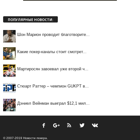
ПОПУЛЯРНЫЕ НОВОСТИ:
Шон Марион проводит благотворите...
Какие покер-каналы стоит смотрет...
Мартиросян завоевал уже второй ч...
Стюарт Раттер – чемпион GUKPT в...
Дэниел Вейнман выиграл $12,1 мил...
© 2007-2019 Новости покера.