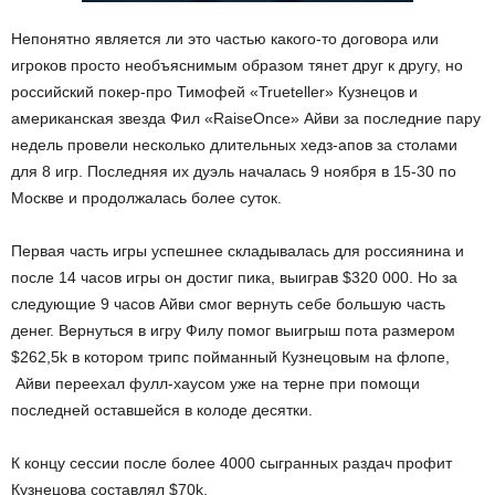
Непонятно является ли это частью какого-то договора или
игроков просто необъяснимым образом тянет друг к другу, но
российский покер-про Тимофей «Trueteller» Кузнецов и
американская звезда Фил «RaiseOnce» Айви за последние пару
недель провели несколько длительных хедз-апов за столами
для 8 игр. Последняя их дуэль началась 9 ноября в 15-30 по
Москве и продолжалась более суток.
Первая часть игры успешнее складывалась для россиянина и
после 14 часов игры он достиг пика, выиграв $320 000. Но за
следующие 9 часов Айви смог вернуть себе большую часть
денег. Вернуться в игру Филу помог выигрыш пота размером
$262,5k в котором трипс пойманный Кузнецовым на флопе,
Айви переехал фулл-хаусом уже на терне при помощи
последней оставшейся в колоде десятки.
К концу сессии после более 4000 сыгранных раздач профит
Кузнецова составлял $70k.