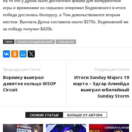
на то что у Дуона было достаточно фишек для конкурентной
игры и временами он серьезно опережал Бодяковского в итоге
победа досталась белорусу, а Том довольствовался вторым
местом. Выплата Дуона составила около $275k, Бодяковский же
за победу получил $420k.
ТЕГИ
НИКИТА БОДЯКОВСКИЙ
ТОМ ДУОН
Предыдущая статья
Следующая статья
Ворнику выиграл
Итоги Sunday Majors 19
девятое кольцо WSOP
марта – Эдгар Алмейда
Circuit
выиграл юбилейный
Sunday Storm
СХОЖИЕ СТАТЬИ
БОЛЬШЕ ОТ АВТОРА