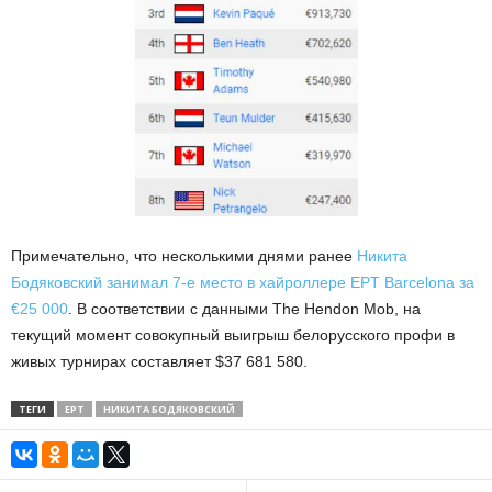
Примечательно, что несколькими днями ранее
Никита
Бодяковский занимал 7-е место в хайроллере EPT Barcelona за
€25 000
. В соответствии с данными The Hendon Mob, на
текущий момент совокупный выигрыш белорусского профи в
живых турнирах составляет $37 681 580.
ТЕГИ
EPT
НИКИТА БОДЯКОВСКИЙ