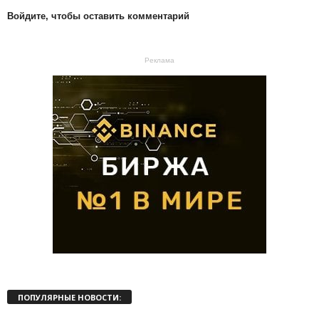
Войдите, чтобы оставить комментарий
Реклама
ПОПУЛЯРНЫЕ НОВОСТИ: