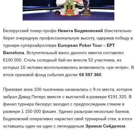
Белорусский покер-профи
Никита Бодяковский
блистательно
берет очередную профессиональную высоту, одержав победу в
турнире-суперхайроллере
European Poker Tour – EPT
Barcelona
. Вступительный взнос данного ивента составлял
€100 000. Столь солидный бай-ин внесли 52 участника, из
которых 16 человек воспользовались возможность «ри-энтри». В
итоге призовой фонд события достиг
€6 597 360
.
Призовая зона 100-тысячника начиналась с 9-го места, которое
забрал Дэвид Питерс вместе с выплатой в размере €191 320. В
финал турнира белорус заходил с предпоследним стеком в
размере 1 150 000 фишек. Удачно разыграв несколько банков,
Бодяковский оперативно нарастил свой турнирный стек, в итоге
оставшись один на один с легендарным
Эриком Сейделом
.