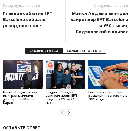
Предыдущая статья
Следующая статья
Главное событие EPT
Майкл Аддамо выиграл
Barcelona собрало
хайроллер EPT Barcelona
рекордное поле
за €50 тысяч,
Бодяковский в призах
СХОЖИЕ СТАТЬИ
БОЛЬШЕ ОТ АВТОРА
Никита Бодяковский
Родриго Сейджи
European Poker Tour
выиграл миллион
выиграл ивент EPT
расширит географию в
долларов в Монте-
Prague 2022 за €10
2023 году
Карло
тысяч
ОСТАВЬТЕ ОТВЕТ