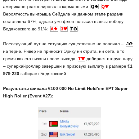
американец заколлировал с карманными
Q
Q
.
Вероятность выигрыша Сейдела на данном этапе раздачи
составляла 67%, однако уже флоп повысил шансы победу
Бодяковского до 91%:
A
3
T
.
Последующий аут на ситуацию существенно не повлиял –
J
на терне. Ривер не приносит Эрику ни стрита, ни сета, в то
время как его визави после выхода
T
добирает вторую пару
– суперхайроллер завершен и призовую выплату в размере
€1
979 220
забирает Бодяковский.
Результаты финала €100 000 No Limit Hold’em EPT Super
High Roller (Event #27):