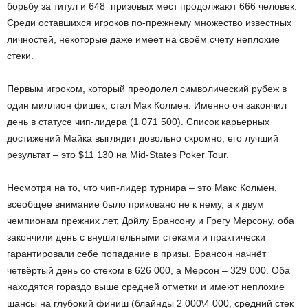
борьбу за титул и 648 призовых мест продолжают 666 человек.
Среди оставшихся игроков по-прежнему множество известных
личностей, некоторые даже имеет на своём счету неплохие
стеки.
Первым игроком, который преодолел символический рубеж в
один миллион фишек, стал Мак Колмен. Именно он закончил
день в статусе чип-лидера (1 071 500). Список карьерных
достижений Майка выглядит довольно скромно, его лучший
результат – это $11 130 на Mid-States Poker Tour.
Несмотря на то, что чип-лидер турнира – это Макс Колмен,
всеобщее внимание было приковано не к нему, а к двум
чемпионам прежних лет, Дойлу Брансону и Грегу Мерсону, оба
закончили день с внушительными стеками и практически
гарантировали себе попадание в призы. Брансон начнёт
четвёртый день со стеком в 626 000, а Мерсон – 329 000. Оба
находятся гораздо выше средней отметки и имеют неплохие
шансы на глубокий финиш (блайнды 2 000\4 000, средний стек