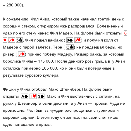
– 286 000).
К сожалению, Фил Айви, который также начинал третий день с
хорошим стеком, с турниром уже распрощался. Болезненный
удар по его стеку нанёс Фил Мадер. На флопе были открыты
8
6
5
, Фил пошёл ва-банк (
8
6
) и получил колл от
Мадера с парой валетов. Терн (
Q
) не предвещал беды, но
ривер (
J
) принёс победу Мадеру. Размер банка, за который
боролись Филы – 475 000. После данного розыгрыша в у Айви
осталось примерно 185 000, но и они были потерянные в
результате сурового куллера.
Фишки у Фила отобрал Макс Штейнберг. На флопе были
открыты
A
T
3
, Макс и Фил выставились с сетами, на
руках у Штейнберга были десятки, а у Айви — тройки. Чуда не
произошло. Фил был вынужден распрощаться с турниром и
мировой серией. В этом году он записал на свой счёт лишь
одно попадание в призы.