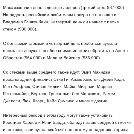
Макс закончил день в десятке лидеров (третий стек, 987 000).
На радость российским любителям покера не оплошал и
Владимир Гешкенбайн. Четвёртый день он начнёт с пятым
стеком (900 000).
С большими стеками в четвёртый день пробиться сумели
несколько девушек, особое внимание стоит обратить на Аннетт
Обрестал (564 000) и Мелани Вайснер (536 000).
Со стеками выше среднего также идут: Эмит Махиджа,
прошлогодний финалист Стив Ги, Айзек Хекстон, Джейк Коди,
Мэтт Аффлек, Стивен Чидвик, Майкл Мизрахи, Марвин
Реттенмайер, Бертран Гроспелье, Лео Марджетс, Рамси
Джеласи, Люк Шварц, Кайл Джулиус и многие другие.
Интересный рекорд в этом году могут также установить
Кристиан Хардер и Рони Барда, оба идут выше средней отметки
и, похоже, запишут на свой счёт по пятому попаданию в призы