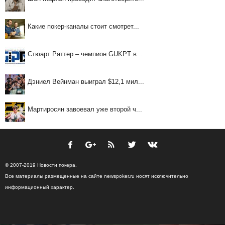
Какие покер-каналы стоит смотрет...
Стюарт Раттер – чемпион GUKPT в...
Дэниел Вейнман выиграл $12,1 мил...
Мартиросян завоевал уже второй ч...
© 2007-2019 Новости покера.
Все материалы размещенные на сайте newspoker.ru носят исключительно
информационный характер.