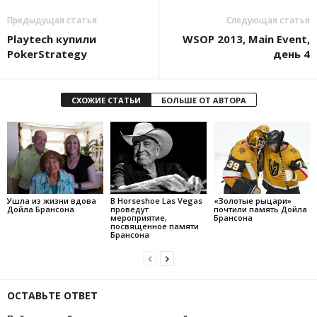
Предыдущая статья
Следующая статья
Playtech купили
WSOP 2013, Main Event,
PokerStrategy
день 4
СХОЖИЕ СТАТЬИ
БОЛЬШЕ ОТ АВТОРА
Ушла из жизни вдова
В Horseshoe Las Vegas
«Золотые рыцари»
Дойла Брансона
проведут
почтили память Дойла
мероприятие,
Брансона
посвященное памяти
Брансона
ОСТАВЬТЕ ОТВЕТ