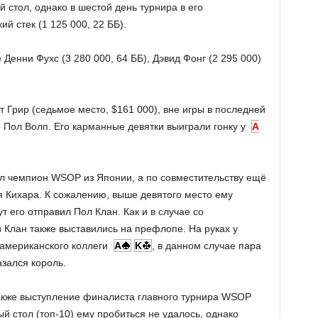
 стол, однако в шестой день турнира в его
й стек (1 125 000, 22 ББ).
Денни Фухс (3 280 000, 64 ББ), Дэвид Фонг (2 295 000)
 Грир (седьмое место, $161 000), вне игры в последней
р Пол Волп. Его карманные девятки выиграли гонку у
A
ел чемпион WSOP из Японии, а по совместительству ещё
я Кихара. К сожалению, выше девятого место ему
ут его отправил Пол Клан. Как и в случае со
 Клан также выставились на префлопе. На руках у
 американского коллеги
A
K
, в данном случае пара
азался король.
акже выступление финалиста главного турнира WSOP
 стол (топ-10) ему пробиться не удалось, однако