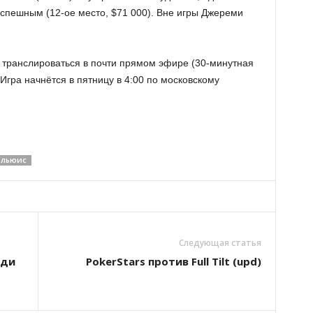
успешным (12-ое место, $71 000). Вне игры Джереми
 транслироваться в почти прямом эфире (30-минутная
гра начнётся в пятницу в 4:00 по московскому
 ЛЬЮИС
Следующая статья
юди
PokerStars против Full Tilt (upd)