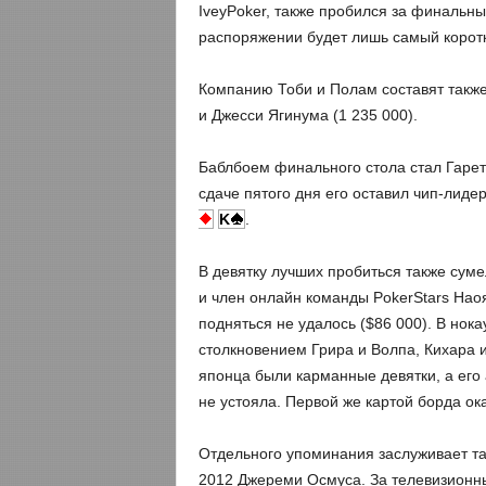
IveyPoker, также пробился за финальный
распоряжении будет лишь самый коротки
Компанию Тоби и Полам составят также 
и Джесси Ягинума (1 235 000).
Баблбоем финального стола стал Гаретт
сдаче пятого дня его оставил чип-лиде
K
.
В девятку лучших пробиться также сум
и член онлайн команды PokerStars Нао
подняться не удалось ($86 000). В нока
столкновением Грира и Волпа, Кихара и
японца были карманные девятки, а его
не устояла. Первой же картой борда ок
Отдельного упоминания заслуживает т
2012 Джереми Осмуса. За телевизионный