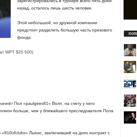
зарегистрировались в турнире всего пять дней
назад, осталось лишь шесть человек.
Этой небольшой, но дружной компании
предстоит разделить большую часть призового
ПОП
фонда:
нат WPT $25 500)
ачнёт Пол «paulgees81» Волп, на счету у него
миллион больше, чем у ближайшего преследователя Пола
«810ofclubs» Льюис, заключивший на днях контракт с