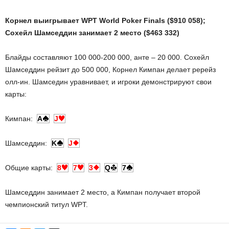
Корнел выигрывает
WPT
World
Poker
Finals
($910 058);
Сохейл Шамседдин занимает 2 место ($463 332)
Блайды составляют 100 000-200 000, анте – 20 000. Сохейл
Шамседдин рейзит до 500 000, Корнел Кимпан делает ререйз
олл-ин. Шамседин уравнивает, и игроки демонстрируют свои
карты:
Кимпан:
A
J
Шамседдин:
K
J
Общие карты:
8
7
3
Q
7
Шамседдин занимает 2 место, а Кимпан получает второй
чемпионский титул WPT.