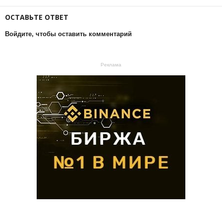
ОСТАВЬТЕ ОТВЕТ
Войдите, чтобы оставить комментарий
Реклама