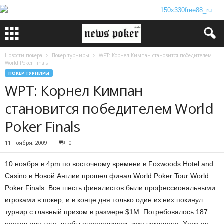
Новости покера
Покер турниры
WPT: Корнел Кимпан становится победителем
World Poker Finals
ПОКЕР ТУРНИРЫ
WPT: Корнел Кимпан
становится победителем World
Poker Finals
11 ноября, 2009
0
10 ноября в 4pm по восточному времени в Foxwoods Hotel and
Casino в Новой Англии прошел финал World Poker Tour World
Poker Finals. Все шесть финалистов были профессиональными
игроками в покер, и в конце дня только один из них покинул
турнир с главный призом в размере $1М. Потребовалось 187