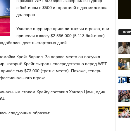
в рамках WPT 500 здесь завершился турнир
с бай-ином в $500 и гарантией в два миллиона
долларов.
Участие в турнире приняли тысячи игроков, они
ПОП
принесли в кассу $2 556 000 (5 113 бай-инов).
надобились десять стартовых дней.
томойки Крейг Варнел. За первое место он получил
нир, который Крейг сыграл непосредственно перед WPT
) принёс ему $73 000 (третье место). Похоже, теперь
офессионального игрока.
финальным столом Крейгу составил Хантер Цичи, один
64.
лись следующим образом: