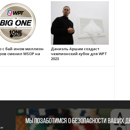
р с бай-ином миллион
Даниэль Аршам создаст
ров сменил WSOP на
чемпионский кубок для WPT
2023
сят