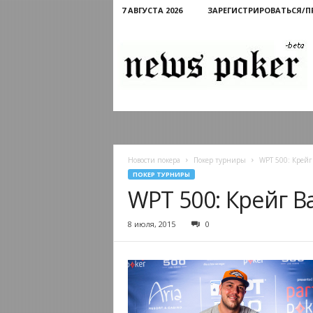
7 АВГУСТА 2026
ЗАРЕГИСТРИРОВАТЬСЯ/
Новости
покера
Новости покера
Покер турниры
WPT 500: Крейг
ПОКЕР ТУРНИРЫ
WPT 500: Крейг В
8 июля, 2015
0