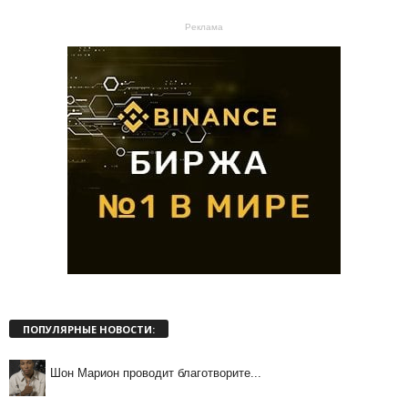
Реклама
ПОПУЛЯРНЫЕ НОВОСТИ:
Шон Марион проводит благотворите...