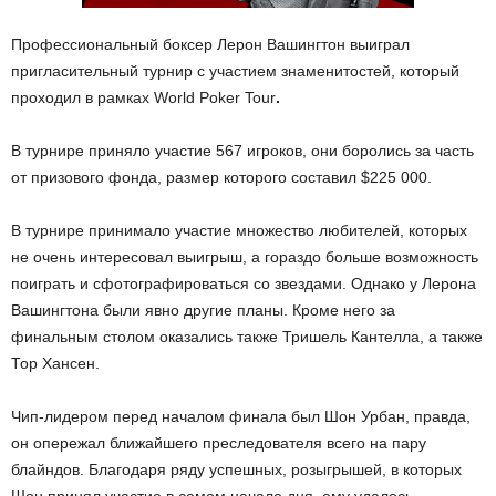
Профессиональный боксер Лерон Вашингтон выиграл
пригласительный турнир с участием знаменитостей, который
проходил в рамках World Poker Tour
.
В турнире приняло участие 567 игроков, они боролись за часть
от призового фонда, размер которого составил $225 000.
В турнире принимало участие множество любителей, которых
не очень интересовал выигрыш, а гораздо больше возможность
поиграть и сфотографироваться со звездами. Однако у Лерона
Вашингтона были явно другие планы. Кроме него за
финальным столом оказались также Тришель Кантелла, а также
Тор Хансен.
Чип-лидером перед началом финала был Шон Урбан, правда,
он опережал ближайшего преследователя всего на пару
блайндов. Благодаря ряду успешных, розыгрышей, в которых