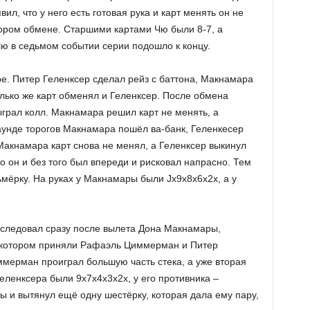
ил, что у него есть готовая рука и карт менять он не
тором обмене. Старшими картами Чю были 8-7, а
ю в седьмом событии серии подошло к концу.
е. Питер Геленксер сделал рейз с баттона, Макнамара
олько же карт обменял и Геленксер. После обмена
грал колл. Макнамара решил карт не менять, а
аунде торогов Макнамара пошёл ва-банк, Геленкесер
Макнамара карт снова не менял, а Геленксер выкинул
что он и без того был впереди и рисковал напрасно. Тем
ьмёрку. На руках у Макнамары были Jx9x8x6x2x, а у
оследовал сразу после вылета Дона Макнамары,
в котором приняли Рафаэль Циммерман и Питер
мерман проиграл большую часть стека, а уже вторая
Геленксера были 9х7х4х3х2х, у его противника –
ы и вытянул ещё одну шестёрку, которая дала ему пару,