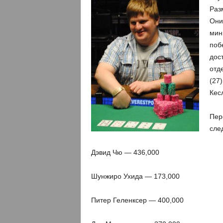
Раз
Они
мин
поб
дос
отд
(27
Кесл
Пер
сле
Дэвид Чю — 436,000
Шунжиро Ухида — 173,000
Питер Геленксер — 400,000