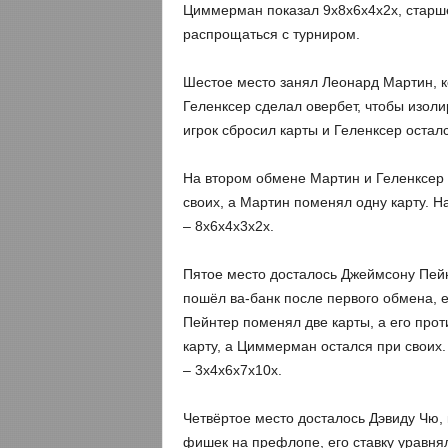
Циммерман показал 9х8х6х4х2х, старш
распрощаться с турниром.
Шестое место занял Леонард Мартин, к
Геленксер сделал овербет, чтобы изоли
игрок сбросил карты и Геленксер остал
На втором обмене Мартин и Геленксер 
своих, а Мартин поменял одну карту. Н
– 8х6х4х3х2х.
Пятое место досталось Джеймсону Пей
пошёл ва-банк после первого обмена, 
Пейнтер поменял две карты, а его про
карту, а Циммерман остался при своих
– 3х4х6х7х10х.
Четвёртое место досталось Дэвиду Чю, 
фишек на префлопе, его ставку уравн