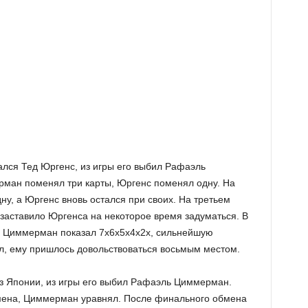
ся Тед Юргенс, из игры его выбил Рафаэль
ман поменял три карты, Юргенс поменял одну. На
, а Юргенс вновь остался при своих. На третьем
заставило Юргенса на некоторое время задуматься. В
ь. Циммерман показал 7х6х5х4х2х, сильнейшую
ал, ему пришлось довольствоваться восьмым местом.
з Японии, из игры его выбил Рафаэль Циммерман.
бмена, Циммерман уравнял. После финального обмена