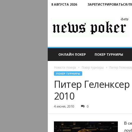
8 АВГУСТА 2026
ЗАРЕГИСТРИРОВАТЬСЯ/
Новости
покера
ОНЛАЙН ПОКЕР
ПОКЕР ТУРНИРЫ
Новости покера
Покер турниры
Питер Геленксе
ПОКЕР ТУРНИРЫ
Питер Геленксер
2010
4 июня, 2010
0
В с
лоу