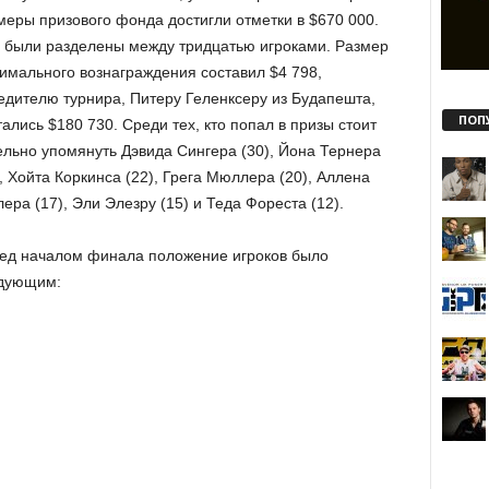
меры призового фонда достигли отметки в $670 000.
 были разделены между тридцатью игроками. Размер
имального вознаграждения составил $4 798,
едителю турнира, Питеру Геленксеру из Будапешта,
ПОП
тались $180 730. Среди тех, кто попал в призы стоит
ельно упомянуть Дэвида Сингера (30), Йона Тернера
), Хойта Коркинса (22), Грега Мюллера (20), Аллена
ера (17), Эли Элезру (15) и Теда Фореста (12).
ед началом финала положение игроков было
дующим: