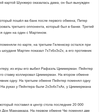
ей картой Шунжиро оказалась дама, он был вынужден
оторый пошёл ва-банк после первого обмена, Питер
ровать третьего оппонента, который был в банке. Третий
ся один на один с Мартином.
поменяли по карте, на третьем Геленксер остался при
а шоудане Мартин показал 7х7х6х3х2х, а его противник
нтеру, из игры его выбил Рафаэль Циммерман. Пейнтер
его ставку коллировал Циммерман. На втором обмене
тивник одну. На третьем обмене Пейнтер поменял одну
. На руках у Пейнтера были 2х3х4х7хАх, у Циммермана
который поставил в центр стола последние 20 000
ял Дон Макнамара. На первом обмене Чю поменял две