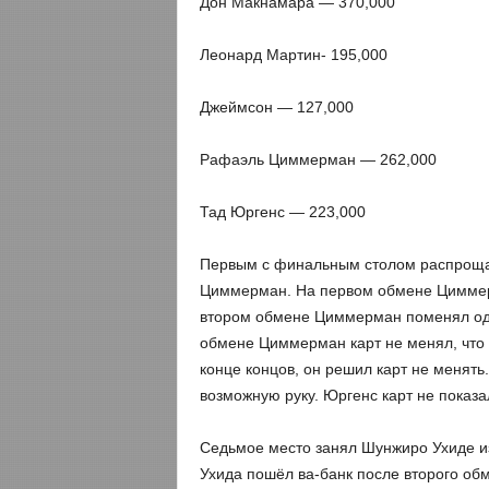
Дон Макнамара — 370,000
Леонард Мартин- 195,000
Джеймсон — 127,000
Рафаэль Циммерман — 262,000
Тад Юргенс — 223,000
Первым с финальным столом распрощал
Циммерман. На первом обмене Циммер
втором обмене Циммерман поменял одну
обмене Циммерман карт не менял, что 
конце концов, он решил карт не менят
возможную руку. Юргенс карт не показ
Седьмое место занял Шунжиро Ухиде и
Ухида пошёл ва-банк после второго о