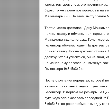
карты, тем временем, его противник заяв
будет. То же самое повторилось и на в
Макнамары 8-6. На этом выступление Ч
Третье место досталось Дону Макнамар
принял ставку и обменял три карты, ст
Макнамара сделал ставку, Геленксер сы
Геленксер обменял одну. На третьем р
принял ставку. После третьего обмена 
десятку, чтобы усилиться, он не знал, 
не менее, ему повезло, он вытянул вос
Геленксера 9х8х5х3х2х.
После окончания перерыва, который п
начался финальный хедз-ап, участие 
Геленксер. В первом же розыгрыше Цим
рука хедз-апа оказалась последней. У 
8х6х5х3х, он решил обменять одну карт