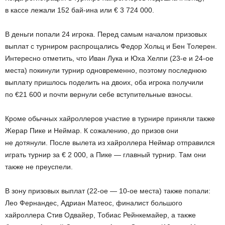
в кассе лежали 152 бай-ина или € 3 724 000.
В деньги попали 24 игрока. Перед самым началом призовых
выплат с турниром распрощались Федор Хольц и Бен Толерен.
Интересно отметить, что Иван Лука и Юха Хелпи (23-е и 24-ое
места) покинули турнир одновременно, поэтому последнюю
выплату пришлось поделить на двоих, оба игрока получили
по €21 600 и почти вернули себе вступительные взносы.
Кроме обычных хайроллеров участие в турнире приняли также
Жерар Пике и Неймар. К сожалению, до призов они
не дотянули. После вылета из хайроллера Неймар отправился
играть турнир за € 2 000, а Пике — главный турнир. Там они
также не преуспели.
В зону призовых выплат (22-ое — 10-ое места) также попали:
Лео Фернандес, Адриан Матеос, финалист большого
хайроллера Стив Одвайер, Тобиас Рейнкемайер, а также