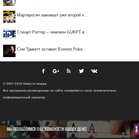
Мартиросян завоевал уже второй ч...
Стюарт Раттер – чемпион GUKPT в...
Сэм Трикетт оставил Everest Poke...
© 2007-2019 Новости покера.
Все материалы размещенные на сайте newspoker.ru носят исключительно
информационный характер.