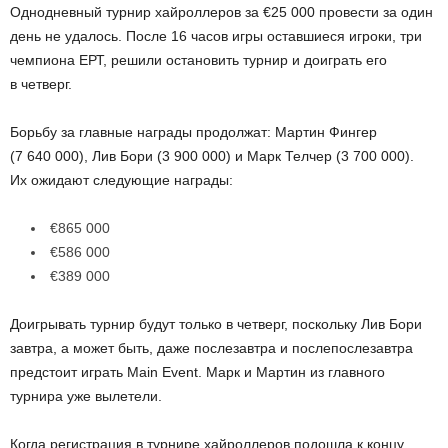
Однодневный турнир хайроллеров за €25 000 провести за один
день не удалось. После 16 часов игры оставшиеся игроки, три
чемпиона ЕРТ, решили остановить турнир и доиграть его
в четверг.
Борьбу за главные награды продолжат: Мартин Фингер
(7 640 000), Лив Бори (3 900 000) и Марк Телчер (3 700 000).
Их ожидают следующие награды:
€865 000
€586 000
€389 000
Доигрывать турнир будут только в четверг, поскольку Лив Бори
завтра, а может быть, даже послезавтра и послепослезавтра
предстоит играть Main Event. Марк и Мартин из главного
турнира уже вылетели.
Когда регистрация в турнире хайроллеров подошла к концу,