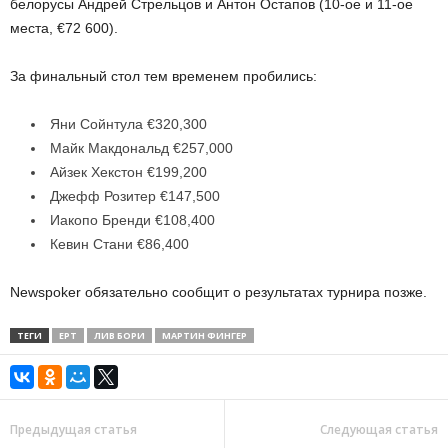
белорусы Андрей Стрельцов и Антон Остапов (10-ое и 11-ое
места, €72 600).
За финальный стол тем временем пробились:
Яни Сойнтула €320,300
Майк Макдональд €257,000
Айзек Хекстон €199,200
Джефф Розитер €147,500
Иакопо Бренди €108,400
Кевин Стани €86,400
Newspoker обязательно сообщит о результатах турнира позже.
ТЕГИ
EPT
ЛИВ БОРИ
МАРТИН ФИНГЕР
Предыдущая статья
Следующая статья