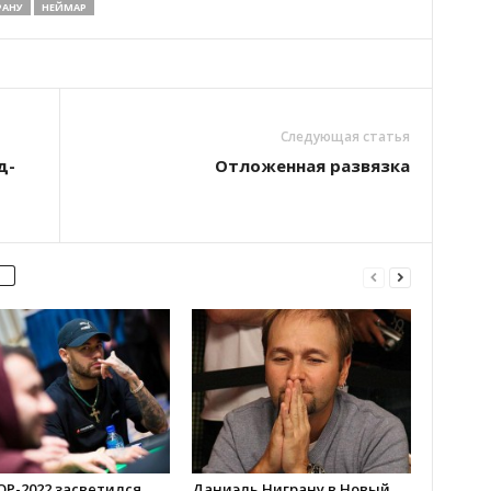
РАНУ
НЕЙМАР
Следующая статья
д-
Отложенная развязка
P-2022 засветился
Даниэль Ниграну в Новый