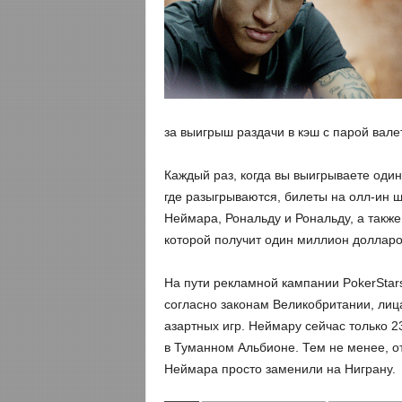
за выигрыш раздачи в кэш с парой вале
Каждый раз, когда вы выигрываете один
где разыгрываются, билеты на олл-ин 
Неймара, Рональду и Рональду, а такж
которой получит один миллион долларо
На пути рекламной кампании PokerStar
согласно законам Великобритании, лиц
азартных игр. Неймару сейчас только 2
в Туманном Альбионе. Тем не менее, от
Неймара просто заменили на Ниграну.