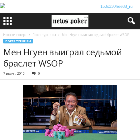
Новости покера
Покер турниры
Мен Нгуен выиграл седьмой браслет WSOP
ПОКЕР ТУРНИРЫ
Мен Нгуен выиграл седьмой
браслет WSOP
7 июня, 2010
0