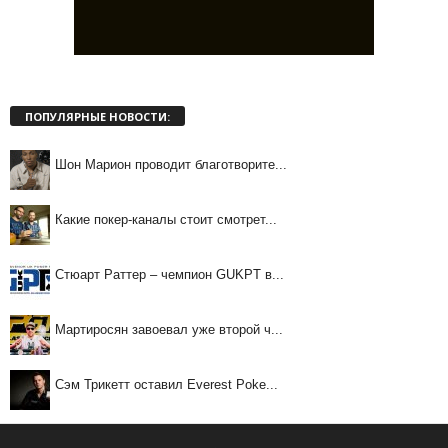
ПОПУЛЯРНЫЕ НОВОСТИ:
Шон Марион проводит благотворите...
Какие покер-каналы стоит смотрет...
Стюарт Раттер – чемпион GUKPT в...
Мартиросян завоевал уже второй ч...
Сэм Трикетт оставил Everest Poke...