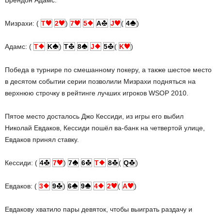
Мизрахи: (
T
2
)
7
5
A
J
(
4
)
Адамс: (
T
K
)
T
8
J
5
(
K
)
Победа в турнире по смешанному покеру, а также шестое место
в десятом событии серии позволили Мизрахи подняться на
верхнюю строчку в рейтинге лучших игроков WSOP 2010.
Пятое место досталось Джо Кессиди, из игры его выбил
Николай Евдаков, Кессиди пошёл ва-банк на четвертой улице,
Евдаков принял ставку.
Кессиди: (
4
7
)
7
6
T
8
(
Q
)
Евдаков: (
3
9
)
6
9
4
2
(
A
)
Евдакову хватило пары девяток, чтобы выиграть раздачу и