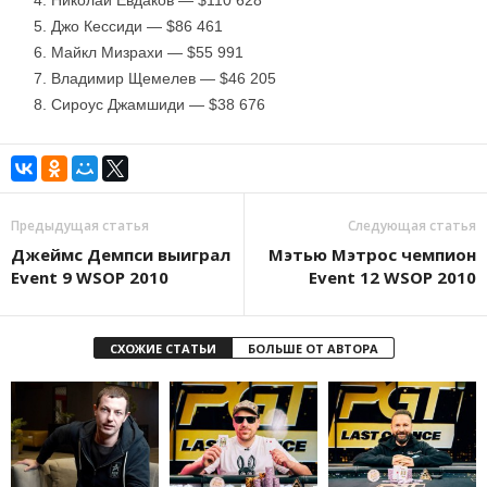
Джо Кессиди — $86 461
Майкл Мизрахи — $55 991
Владимир Щемелев — $46 205
Сироус Джамшиди — $38 676
Предыдущая статья
Следующая статья
Джеймс Демпси выиграл
Мэтью Мэтрос чемпион
Event 9 WSOP 2010
Event 12 WSOP 2010
СХОЖИЕ СТАТЬИ
БОЛЬШЕ ОТ АВТОРА