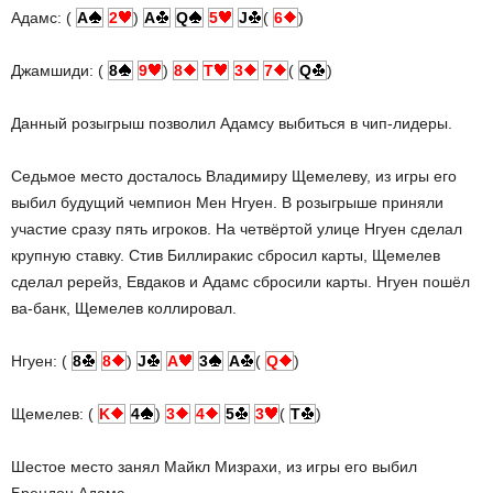
Адамс: (
A
2
)
A
Q
5
J
(
6
)
Джамшиди: (
8
9
)
8
T
3
7
(
Q
)
Данный розыгрыш позволил Адамсу выбиться в чип-лидеры.
Седьмое место досталось Владимиру Щемелеву, из игры его
выбил будущий чемпион Мен Нгуен. В розыгрыше приняли
участие сразу пять игроков. На четвёртой улице Нгуен сделал
крупную ставку. Стив Биллиракис сбросил карты, Щемелев
сделал ререйз, Евдаков и Адамс сбросили карты. Нгуен пошёл
ва-банк, Щемелев коллировал.
Нгуен: (
8
8
)
J
A
3
A
(
Q
)
Щемелев: (
K
4
)
3
4
5
3
(
T
)
Шестое место занял Майкл Мизрахи, из игры его выбил
Брендон Адамс.