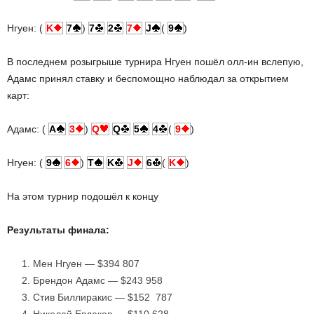
Нгуен: (
K
7
)
7
2
7
J
(
9
)
В последнем розыгрыше турнира Нгуен пошёл олл-ин вслепую,
Адамс принял ставку и беспомощно наблюдал за открытием
карт:
Адамс: (
A
3
)
Q
Q
5
4
(
9
)
Нгуен: (
9
6
)
T
K
J
6
(
K
)
На этом турнир подошёл к концу
Результаты финала:
Мен Нгуен — $394 807
Брендон Адамс — $243 958
Стив Биллиракис — $152 787
Николай Евдаков — $110 628