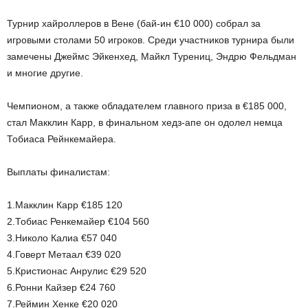
Турнир хайроллеров в Вене (бай-ин €10 000) собрал за
игровыми столами 50 игроков. Среди участников турнира были
замечены Джеймс Эйкенхед, Майкл Турениц, Эндрю Фельдман
и многие другие.
Чемпионом, а также обладателем главного приза в €185 000,
стал Макклин Карр, в финальном хедз-апе он одолел немца
Тобиаса Рейнкемайера.
Выплаты финалистам:
1.Макклин Карр €185 120
2.Тобиас Ренкемайер €104 560
3.Николо Калиа €57 040
4.Говерт Метаал €39 020
5.Кристионас Анрулис €29 520
6.Ронни Кайзер €24 760
7.Реймин Хенке €20 020