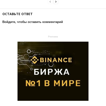
ОСТАВЬТЕ ОТВЕТ
Войдите, чтобы оставить комментарий
Реклама