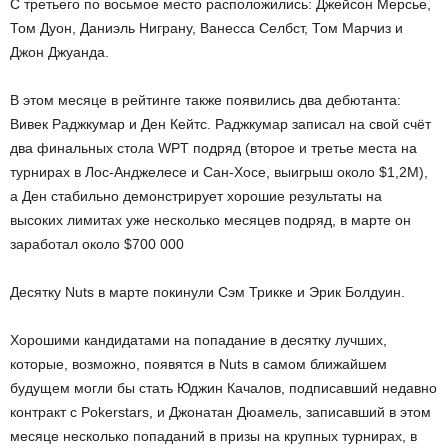
С третьего по восьмое место расположились: Джейсон Мерсье,
Том Дуон, Даниэль Ниграну, Ванесса Селбст, Том Марчиз и
Джон Джуанда.
В этом месяце в рейтинге также появились два дебютанта:
Вивек Раджкумар и Ден Кейтс. Раджкумар записал на свой счёт
два финальных стола WPT подряд (второе и третье места на
турнирах в Лос-Анджелесе и Сан-Хосе, выигрыш около $1,2М),
а Ден стабильно демонстрирует хорошие результаты на
высоких лимитах уже несколько месяцев подряд, в марте он
заработал около $700 000
Десятку Nuts в марте покинули Сэм Трикке и Эрик Болдуин.
Хорошими кандидатами на попадание в десятку лучших,
которые, возможно, появятся в Nuts в самом ближайшем
будущем могли бы стать Юджин Качалов, подписавший недавно
контракт с Pokerstars, и Джонатан Дюамель, записавший в этом
месяце несколько попаданий в призы на крупных турнирах, в