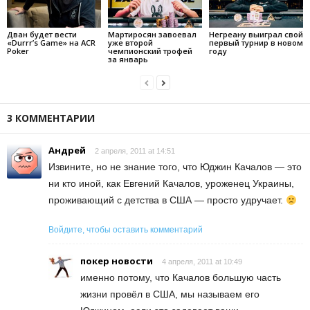
Дван будет вести
Мартиросян завоевал
Негреану выиграл свой
«Durrr’s Game» на ACR
уже второй
первый турнир в новом
Poker
чемпионский трофей
году
за январь
3 КОММЕНТАРИИ
Андрей
2 апреля, 2011 at 14:51
Извините, но не знание того, что Юджин Качалов — это
ни кто иной, как Евгений Качалов, уроженец Украины,
проживающий с детства в США — просто удручает.
Войдите, чтобы оставить комментарий
покер новости
4 апреля, 2011 at 10:49
именно потому, что Качалов большую часть
жизни провёл в США, мы называем его