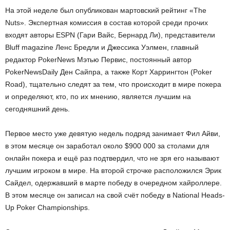
На этой неделе был опубликован мартовский рейтинг «The
Nuts». Экспертная комиссия в состав которой среди прочих
входят авторы ESPN (Гари Вайс, Бернард Ли), представители
Bluff magazine Ленс Бредли и Джессика Уэлмен, главный
редактор PokerNews Мэтью Первис, постоянный автор
PokerNewsDaily Ден Сайпра, а также Корт Харрингтон (Poker
Road), тщательно следят за тем, что происходит в мире покера
и определяют, кто, по их мнению, является лучшим на
сегодняшний день.
Первое место уже девятую недель подряд занимает Фил Айви,
в этом месяце он заработал около $900 000 за столами для
онлайн покера и ещё раз подтвердил, что не зря его называют
лучшим игроком в мире. На второй строчке расположился Эрик
Сайдел, одержавший в марте победу в очередном хайроллере.
В этом месяце он записал на свой счёт победу в National Heads-
Up Poker Championships.